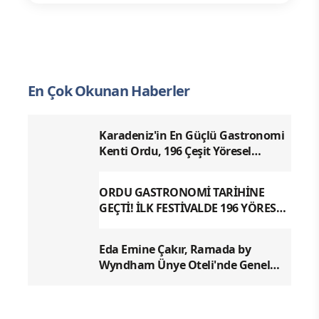
En Çok Okunan Haberler
Karadeniz'in En Güçlü Gastronomi
Kenti Ordu, 196 Çeşit Yöresel
Lezzetiyle UNESCO Yolunda Emin
Adımlarla İlerliyor
ORDU GASTRONOMİ TARİHİNE
GEÇTİ! İLK FESTİVALDE 196 YÖRESEL
LEZZETLE REKOR
Eda Emine Çakır, Ramada by
Wyndham Ünye Oteli'nde Genel
Müdür Olarak Göreve Başladı