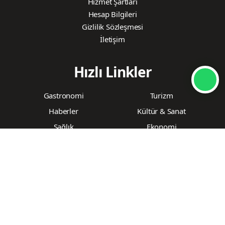
Hizmet Şartları
Hesap Bilgileri
Gizlilik Sözleşmesi
İletişim
Hızlı Linkler
Gastronomi
Turizm
Haberler
Kültür & Sanat
Sağlık
Ekonomi
İstanbul
Teknoloji
Eğitim
Spor
© 2016-2023
Gurmemagazin.net
Tüm Hakları
Saklıdır.