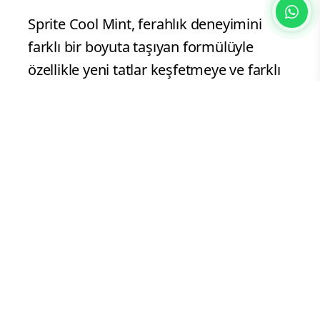
Sprite Cool Mint, ferahlık deneyimini
farklı bir boyuta taşıyan formülüyle
özellikle yeni tatlar keşfetmeye ve farklı
deneyimler yaşamaya açık genç
tüketicilere hitap ediyor. Limon ve nane
lezzetini aynı deneyimde buluşturan
ürün, tüketicilere alışılmışın dışında bir
ferahlık sunuyor.
Yeni ürünün iletişim stratejisinin
merkezinde ise merak uyandıran bir
soru yer alıyor: “Sprite ve nane olur mu?”
Marka, bu sorunun cevabını doğrudan