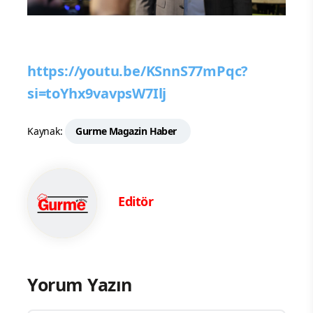
https://youtu.be/KSnnS77mPqc?
si=toYhx9vavpsW7Ilj
Kaynak:
Gurme Magazin Haber
Editör
Yorum Yazın