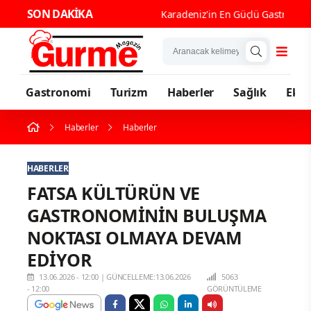
SON DAKİKA
Karade
Gastronomi
Turizm
Haberler
Sağlık
Eko
Haberler
Haberler
HABERLER
FATSA KÜLTÜRÜN VE
GASTRONOMİNİN BULUŞMA
NOKTASI OLMAYA DEVAM
EDİYOR
13.06.2026 - 12:00
|
GÜNCELLEME:13.06.2026
5063
- 12:00
GÖRÜNTÜLEME