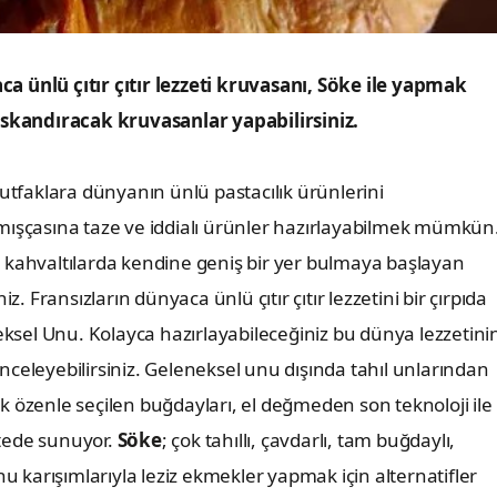
a ünlü çıtır çıtır lezzeti kruvasanı, Söke ile yapmak
kıskandıracak kruvasanlar yapabilirsiniz.
utfaklara dünyanın ünlü pastacılık ürünlerini
çıkmışçasına taze ve iddialı ürünler hazırlayabilmek mümkün
 kahvaltılarda kendine geniş bir yer bulmaya başlayan
. Fransızların dünyaca ünlü çıtır çıtır lezzetini bir çırpıda
eksel Unu. Kolayca hazırlayabileceğiniz bu dünya lezzetini
celeyebilirsiniz. Geleneksel unu dışında tahıl unlarından
 özenle seçilen buğdayları, el değmeden son teknoloji ile
litede sunuyor.
Söke
; çok tahıllı, çavdarlı, tam buğdaylı,
nu karışımlarıyla leziz ekmekler yapmak için alternatifler