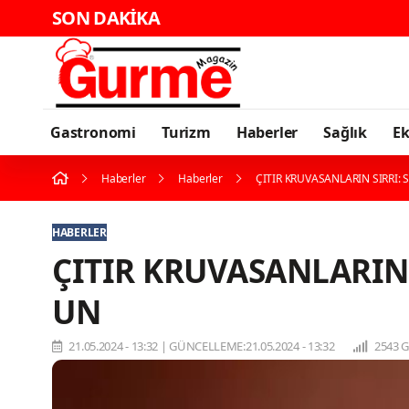
SON DAKİKA
Gastronomi
Turizm
Haberler
Sağlık
E
Haberler
Haberler
ÇITIR KRUVASANLARIN SIRRI:
HABERLER
ÇITIR KRUVASANLARIN 
UN
21.05.2024 - 13:32
|
GÜNCELLEME:21.05.2024 - 13:32
2543 