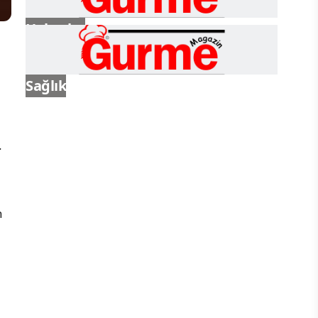
Haberler
Sağlık
.
n