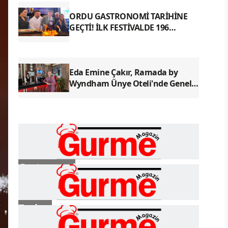
ORDU GASTRONOMİ TARİHİNE
GEÇTİ! İLK FESTİVALDE 196
YÖRESEL LEZZETLE REKOR
Eda Emine Çakır, Ramada by
Wyndham Ünye Oteli'nde Genel
Müdür Olarak Göreve Başladı
Gastronomi
Turizm