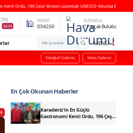
it Yöresel Lezzetiyle UNESCO Yolunda Emin Adımlarla İlerliyor
TIN
🕌
İKINDI
İSTANBUL
9
03:42:48
° Parçalı Bulutlu
%2,59
MENÜ
rlar
Fotoğraf Galerisi
Video Galerisi
En Çok Okunan Haberler
Karadeniz'in En Güçlü
Gastronomi Kenti Ordu, 196 Çeşit
Yöresel Lezzetiyle UNESCO
Yolunda Emin Adımlarla İlerliyor