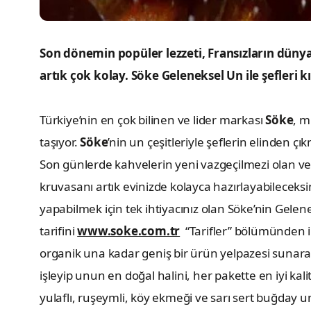
Son dönemin popüler lezzeti, Fransızların dünyac
artık çok kolay. Söke Geleneksel Un ile şefleri 
Türkiye’nin en çok bilinen ve lider markası
Söke
, m
taşıyor.
Söke
’nin un çeşitleriyle şeflerin elinden 
Son günlerde kahvelerin yeni vazgeçilmezi olan ve
kruvasanı artık evinizde kolayca hazırlayabileceksiniz
yapabilmek için tek ihtiyacınız olan Söke’nin Gelen
tarifini
www.soke.com.tr
“Tarifler” bölümünden in
organik una kadar geniş bir ürün yelpazesi sunarak
işleyip unun en doğal halini, her pakette en iyi ka
yulaflı, ruşeymli, köy ekmeği ve sarı sert buğday u