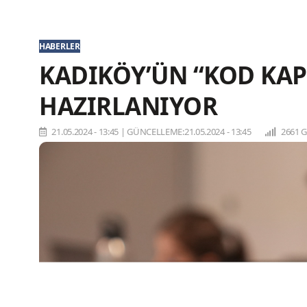
HABERLER
KADIKÖY’ÜN “KOD KAP
HAZIRLANIYOR
21.05.2024 - 13:45
|
GÜNCELLEME:21.05.2024 - 13:45
2661 