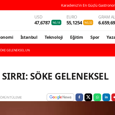
Karadeniz'in En Güçlü Gastronomi Kenti Ordu, 196 Çeş
USD
EURO
GRAM AL
47,6787
55,1254
6.659,6
%0,18
%0,32
konomi
İstanbul
Teknoloji
Eğitim
Spor
Yaza
 SÖKE GELENEKSEL UN
SIRRI: SÖKE GELENEKSEL
GÖRÜNTÜLEME