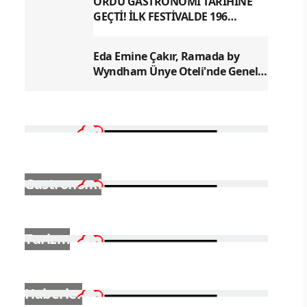
ORDU GASTRONOMİ TARİHİNE
GEÇTİ! İLK FESTİVALDE 196
YÖRESEL LEZZETLE REKOR
Eda Emine Çakır, Ramada by
Wyndham Ünye Oteli'nde Genel
Müdür Olarak Göreve Başladı
Gastronomi
Turizm
Haberler