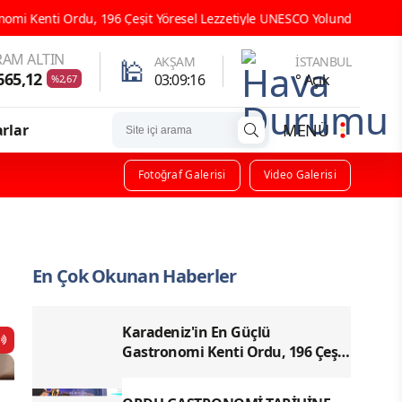
Ordu, 196 Çeşit Yöresel Lezzetiyle UNESCO Yolunda Emin Adımlarla İle
AM ALTIN
🕌
AKŞAM
İSTANBUL
665,12
03:09:15
° Açık
%2,67
MENÜ
rlar
Fotoğraf Galerisi
Video Galerisi
En Çok Okunan Haberler
Karadeniz'in En Güçlü
Gastronomi Kenti Ordu, 196 Çeşit
Yöresel Lezzetiyle UNESCO
Yolunda Emin Adımlarla İlerliyor