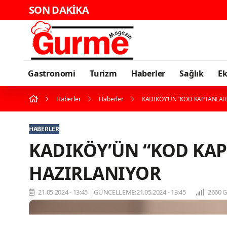
SON DAKİKA
Gastronomi
Turizm
Haberler
Sağlık
E
Haberler
Haberler
KADIKÖY’ÜN “KOD KAPTANLAR
HABERLER
KADIKÖY’ÜN “KOD KAP
HAZIRLANIYOR
21.05.2024 - 13:45
|
GÜNCELLEME:21.05.2024 - 13:45
2660 