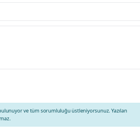
bulunuyor ve tüm sorumluluğu üstleniyorsunuz. Yazılan
amaz.