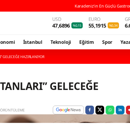
Karadeniz'in En Güçlü Gastronomi Kenti 
USD
EURO
GR
47,6896
55,1915
6.
%0,15
%0,34
konomi
İstanbul
Teknoloji
Eğitim
Spor
Yaza
I” GELECEĞE HAZIRLANIYOR
TANLARI” GELECEĞE
GÖRÜNTÜLEME