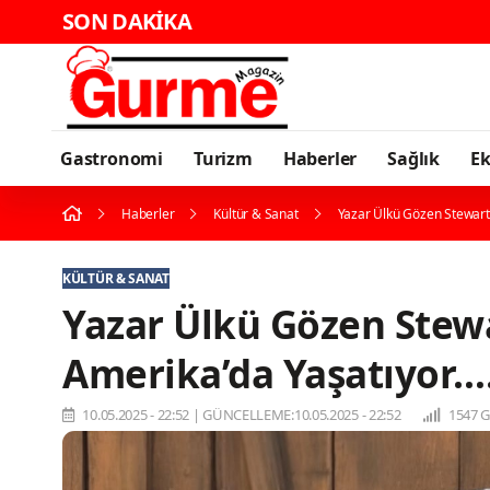
SON DAKİKA
Karadeniz'in En Güç
Gastronomi
Turizm
Haberler
Sağlık
E
Haberler
Kültür & Sanat
Yazar Ülkü Gözen Stewart 
KÜLTÜR & SANAT
Yazar Ülkü Gözen Stew
Amerika’da Yaşatıyor…
10.05.2025 - 22:52
|
GÜNCELLEME:10.05.2025 - 22:52
1547 