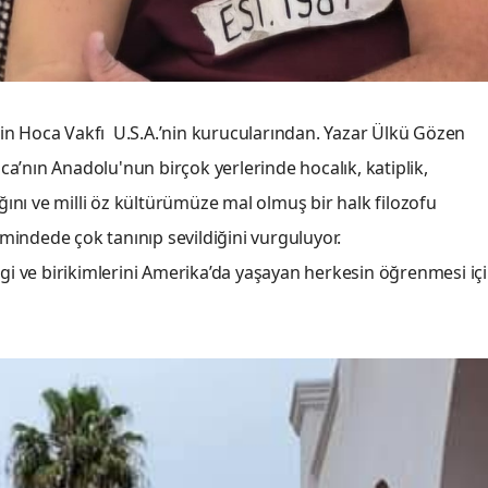
in Hoca Vakfı U.S.A.’nin kurucularından. Yazar Ülkü Gözen
a’nın Anadolu'nun birçok yerlerinde hocalık, katiplik,
ığını ve milli öz kültürümüze mal olmuş bir halk filozofu
indede çok tanınıp sevildiğini vurguluyor.
lgi ve birikimlerini Amerika’da yaşayan herkesin öğrenmesi iç