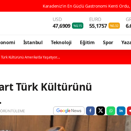
lü Gastronomi Kenti Ordu, 196 Çeşit Yöresel Lezzetiyle UNESCO Yolund
USD
EURO
GR
47,6909
55,1757
6.
%0,15
%0,32
konomi
İstanbul
Teknoloji
Eğitim
Spor
Yaza
Türk Kültürünü Amerika’da Yaşatıyor….
art Türk Kültürünü
.
GÖRÜNTÜLEME