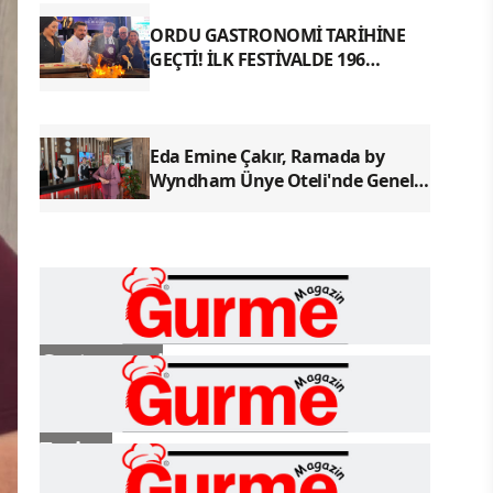
ORDU GASTRONOMİ TARİHİNE
GEÇTİ! İLK FESTİVALDE 196
YÖRESEL LEZZETLE REKOR
Eda Emine Çakır, Ramada by
Wyndham Ünye Oteli'nde Genel
Müdür Olarak Göreve Başladı
Gastronomi
Turizm