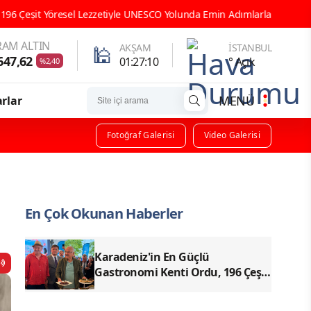
a Emin Adımlarla İlerliyor
ORDU GASTRONOMİ TARİHİNE GEÇT
AM ALTIN
🕌
AKŞAM
İSTANBUL
647,62
01:27:07
° Açık
%2,40
MENÜ
rlar
Fotoğraf Galerisi
Video Galerisi
En Çok Okunan Haberler
Karadeniz'in En Güçlü
Gastronomi Kenti Ordu, 196 Çeşit
Yöresel Lezzetiyle UNESCO
Yolunda Emin Adımlarla İlerliyor