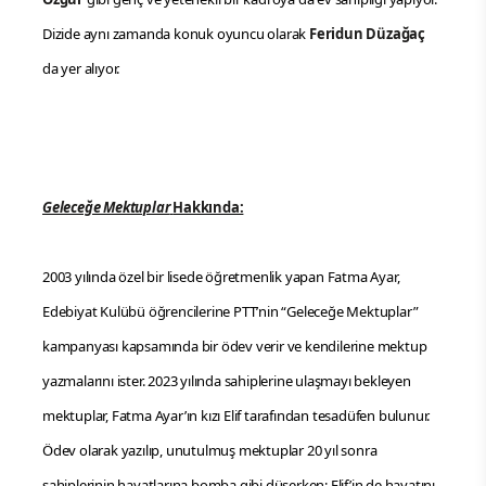
Dizide aynı zamanda konuk oyuncu olarak
Feridun Düzağaç
da yer alıyor.
Geleceğe Mektuplar
Hakkında:
2003 yılında özel bir lisede öğretmenlik yapan Fatma Ayar,
Edebiyat Kulübü öğrencilerine PTT’nin “Geleceğe Mektuplar”
kampanyası kapsamında bir ödev verir ve kendilerine mektup
yazmalarını ister. 2023 yılında sahiplerine ulaşmayı bekleyen
mektuplar, Fatma Ayar’ın kızı Elif tarafından tesadüfen bulunur.
Ödev olarak yazılıp, unutulmuş mektuplar 20 yıl sonra
sahiplerinin hayatlarına bomba gibi düşerken; Elif’in de hayatını