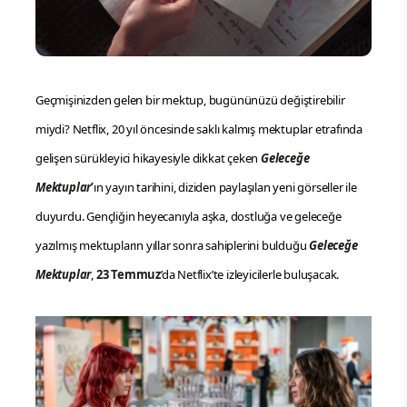
Geçmişinizden gelen bir mektup, bugününüzü değiştirebilir
miydi? Netflix, 20 yıl öncesinde saklı kalmış mektuplar etrafında
gelişen sürükleyici hikayesiyle dikkat çeken
Geleceğe
Mektuplar
’
ın
yayın tarihini, diziden paylaşılan yeni görseller ile
duyurdu. Gençliğin heyecanıyla aşka, dostluğa ve geleceğe
yazılmış mektupların yıllar sonra sahiplerini bulduğu
Geleceğe
Mektuplar
,
23 Temmuz
’da Netflix’te izleyicilerle buluşacak.