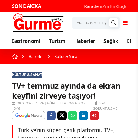
SON DAKİKA
Karadeniz'in En Güçlü Gastron
Gastronomi
Turizm
Haberler
Sağlık
Eko
Haberler
Kültür & Sanat
KÜLTÜR & SANAT
TV+ temmuz ayında da ekran
keyfini zirveye taşıyor!
28.06.2025 - 15:46
|
GÜNCELLEME:28.06.2025 -
378
15:46
GÖRÜNTÜLEME
Türkiye’nin süper içerik platformu TV+,
temmuz ayında da izleyicilerine