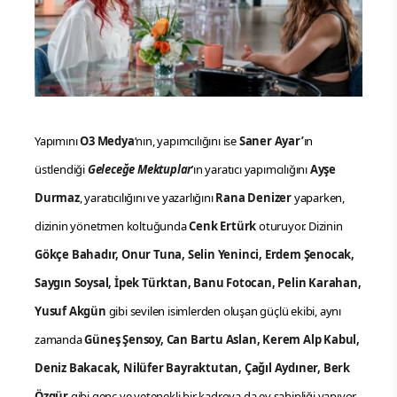
Yapımını
O3 Medya
’nın, yapımcılığını ise
Saner Ayar’
ın
üstlendiği
Geleceğe Mektuplar
’ın yaratıcı yapımcılığını
Ayşe
Durmaz
, yaratıcılığını ve yazarlığını
Rana Denizer
yaparken,
dizinin yönetmen koltuğunda
Cenk Ertürk
oturuyor. Dizinin
Gökçe Bahadır, Onur Tuna, Selin Yeninci, Erdem Şenocak,
Saygın Soysal, İpek Türktan, Banu Fotocan, Pelin Karahan,
Yusuf Akgün
gibi sevilen isimlerden oluşan güçlü ekibi, aynı
zamanda
Güneş Şensoy, Can Bartu Aslan, Kerem Alp Kabul,
Deniz Bakacak, Nilüfer Bayraktutan, Çağıl Aydıner,
Berk
Özgür
gibi genç ve yetenekli bir kadroya da ev sahipliği yapıyor.