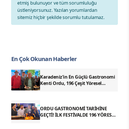
etmiş bulunuyor ve tüm sorumluluğu
üstleniyorsunuz. Yazılan yorumlardan
sitemiz hiçbir şekilde sorumlu tutulamaz.
En Çok Okunan Haberler
Karadeniz'in En Güçlü Gastronomi
Kenti Ordu, 196 Çeşit Yöresel
Lezzetiyle UNESCO Yolunda Emin
Adımlarla İlerliyor
ORDU GASTRONOMİ TARİHİNE
GEÇTİ! İLK FESTİVALDE 196 YÖRESEL
LEZZETLE REKOR