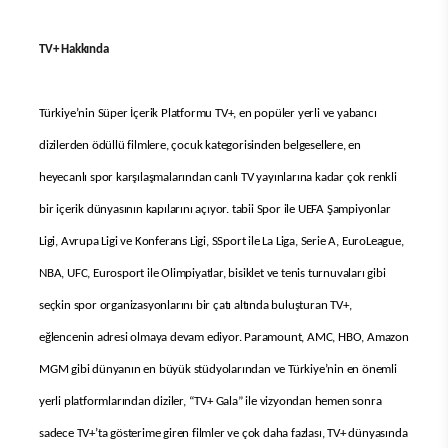
TV+ Hakkında
Türkiye’nin Süper İçerik Platformu TV+, en popüler yerli ve yabancı
dizilerden ödüllü filmlere, çocuk kategorisinden belgesellere, en
heyecanlı spor karşılaşmalarından canlı TV yayınlarına kadar çok renkli
bir içerik dünyasının kapılarını açıyor. tabii Spor ile UEFA Şampiyonlar
Ligi, Avrupa Ligi ve Konferans Ligi, SSport ile La Liga, Serie A, EuroLeague,
NBA, UFC, Eurosport ile Olimpiyatlar, bisiklet ve tenis turnuvaları gibi
seçkin spor organizasyonlarını bir çatı altında buluşturan TV+,
eğlencenin adresi olmaya devam ediyor. Paramount, AMC, HBO, Amazon
MGM gibi dünyanın en büyük stüdyolarından ve Türkiye’nin en önemli
yerli platformlarından diziler, “TV+ Gala” ile vizyondan hemen sonra
sadece TV+’ta gösterime giren filmler ve çok daha fazlası, TV+ dünyasında