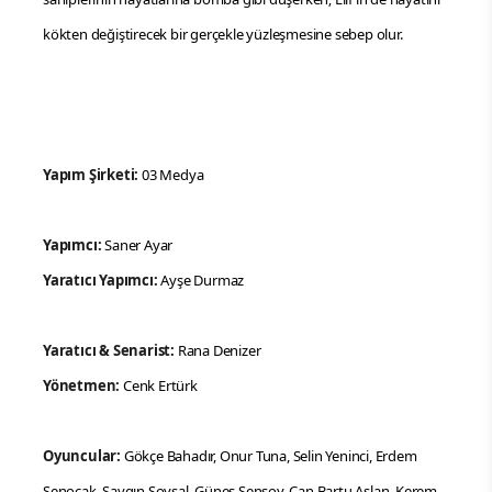
kökten değiştirecek bir gerçekle yüzleşmesine sebep olur.
Yapım Şirketi:
03 Medya
Yapımcı:
Saner Ayar
Yaratıcı Yapımcı:
Ayşe Durmaz
Yaratıcı & Senarist:
Rana Denizer
Yönetmen:
Cenk Ertürk
Oyuncular:
Gökçe Bahadır, Onur Tuna, Selin Yeninci, Erdem
Şenocak, Saygın Soysal, Güneş Şensoy, Can Bartu Aslan, Kerem