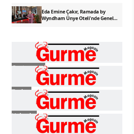
Eda Emine Çakır, Ramada by
Wyndham Ünye Oteli'nde Genel
Müdür Olarak Göreve Başladı
Gastronomi
Turizm
Haberler