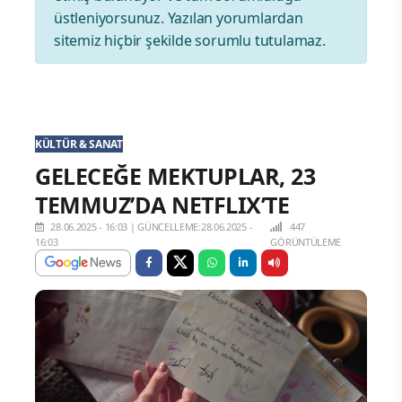
üstleniyorsunuz. Yazılan yorumlardan
sitemiz hiçbir şekilde sorumlu tutulamaz.
KÜLTÜR & SANAT
GELECEĞE MEKTUPLAR, 23
TEMMUZ’DA NETFLIX’TE
28.06.2025 - 16:03
|
GÜNCELLEME:28.06.2025 -
447
16:03
GÖRÜNTÜLEME