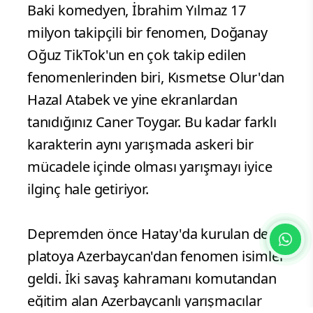
talim eğitimi veriyor ve onları zorlu
görevlere hazırlıyor. Askerlerin ve
polislerin ülkemizi korurken çektiği
zorlukları birebir yaşıyor yarışmacılar.
Yarışmacılar arasında birçok tanınan yüz
ve ilginç karakter var. Örneğin İsmail
Baki komedyen, İbrahim Yılmaz 17
milyon takipçili bir fenomen, Doğanay
Oğuz TikTok'un en çok takip edilen
fenomenlerinden biri, Kısmetse Olur'dan
Hazal Atabek ve yine ekranlardan
tanıdığınız Caner Toygar. Bu kadar farklı
karakterin aynı yarışmada askeri bir