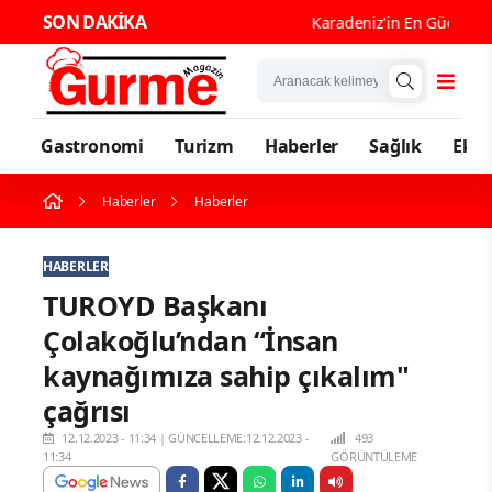
SON DAKİKA
Karadeniz'in En Güçlü Gastr
Gastronomi
Turizm
Haberler
Sağlık
Eko
Haberler
Haberler
HABERLER
TUROYD Başkanı
Çolakoğlu’ndan “İnsan
kaynağımıza sahip çıkalım"
çağrısı
12.12.2023 - 11:34
|
GÜNCELLEME:12.12.2023 -
493
11:34
GÖRÜNTÜLEME