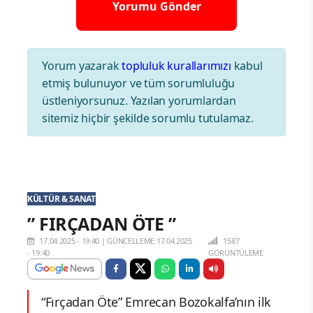
Yorum yazarak
topluluk kurallarımızı
kabul
etmiş bulunuyor ve tüm sorumluluğu
üstleniyorsunuz. Yazılan yorumlardan
sitemiz hiçbir şekilde sorumlu tutulamaz.
KÜLTÜR & SANAT
” FIRÇADAN ÖTE ”
17.04.2025 - 19:40
|
GÜNCELLEME:17.04.2025
1587
- 19:40
GÖRÜNTÜLEME
“Fırçadan Öte” Emrecan Bozokalfa’nın ilk