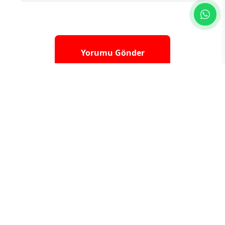
Yorum yazarak
topluluk kurallarımızı
kabul
etmiş bulunuyor ve tüm sorumluluğu
üstleniyorsunuz. Yazılan yorumlardan
sitemiz hiçbir şekilde sorumlu tutulamaz.
HABERLER
30 Yıldan Fazla Burnunda