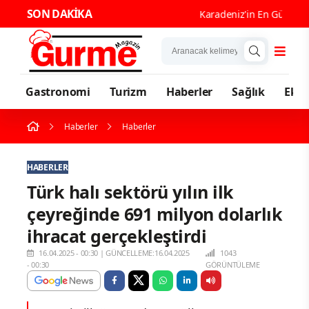
SON DAKİKA
Karadeniz'in En Güçlü Gastr
Gastronomi
Turizm
Haberler
Sağlık
Eko
Haberler
Haberler
HABERLER
Türk halı sektörü yılın ilk
çeyreğinde 691 milyon dolarlık
ihracat gerçekleştirdi
16.04.2025 - 00:30
|
GÜNCELLEME:16.04.2025
1043
- 00:30
GÖRÜNTÜLEME