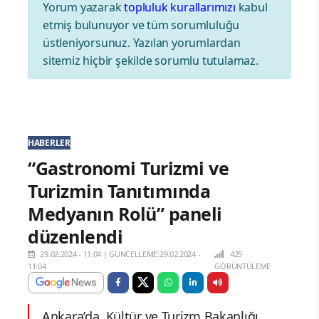
Yorum yazarak
topluluk kurallarımızı
kabul
etmiş bulunuyor ve tüm sorumluluğu
üstleniyorsunuz. Yazılan yorumlardan
sitemiz hiçbir şekilde sorumlu tutulamaz.
HABERLER
“Gastronomi Turizmi ve
Turizmin Tanıtımında
Medyanın Rolü” paneli
düzenlendi
29.02.2024 - 11:04
|
GÜNCELLEME:29.02.2024 -
425
11:04
GÖRÜNTÜLEME
Ankara’da, Kültür ve Turizm Bakanlığı