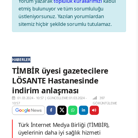
Yorum yazarak
topluluk kurallarımızı
kabul
etmiş bulunuyor ve tüm sorumluluğu
üstleniyorsunuz. Yazılan yorumlardan
sitemiz hiçbir şekilde sorumlu tutulamaz.
HABERLER
TİMBİR üyesi gazetecilere
LÖSANTE Hastanesinde
indirim anlaşması
01.03.2024 - 10:57
|
GÜNCELLEME:01.03.2024 -
397
10:57
GÖRÜNTÜLEME
Türk İnternet Medya Birliği (TİMBİR),
üyelerinin daha iyi sağlık hizmeti