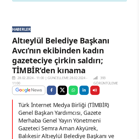
HABERLER
Altıeylül Belediye Başkanı
Avcı’nın ekibinden kadın
gazeteciye çirkin saldırı;
TİMBİR’den kınama
28.02.2024 - 11:00
|
GÜNCELLEME:28.02.2024 -
393
11:00
GÖRÜNTÜLEME
Türk İnternet Medya Birliği (TİMBİR)
Genel Başkan Yardımcısı, Gazete
Merhaba Genel Yayın Yönetmeni
Gazeteci Semra Aman Akyürek,
Balıkesir Altıeylül Belediye Başkanı ve