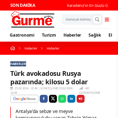
SON DAKİKA
Karadeniz'in En Güçlü Gastronomi K
Gastronomi
Turizm
Haberler
Sağlık
Eko
Haberler
Haberler
HABERLER
Türk avokadosu Rusya
pazarında; kilosu 5 dolar
23.02.2024 - 22:49
|
GÜNCELLEME:23.02.2024 -
461
22:49
GÖRÜNTÜLEME
Antalya'da sebze ve meyve
komisyonculuğu yapan Tahsin Yılmaz,