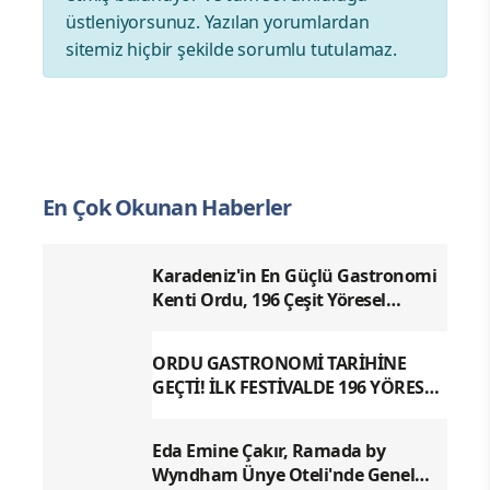
üstleniyorsunuz. Yazılan yorumlardan
sitemiz hiçbir şekilde sorumlu tutulamaz.
En Çok Okunan Haberler
Karadeniz'in En Güçlü Gastronomi
Kenti Ordu, 196 Çeşit Yöresel
Lezzetiyle UNESCO Yolunda Emin
Adımlarla İlerliyor
ORDU GASTRONOMİ TARİHİNE
GEÇTİ! İLK FESTİVALDE 196 YÖRESEL
LEZZETLE REKOR
Eda Emine Çakır, Ramada by
Wyndham Ünye Oteli'nde Genel