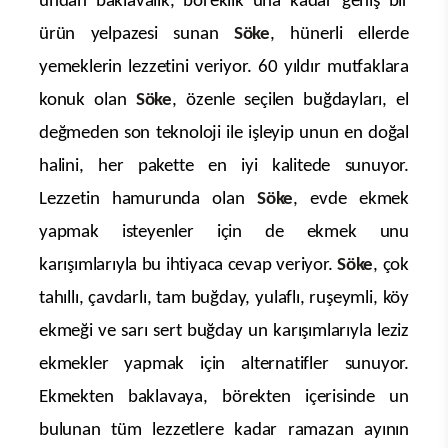
undan baklavalık, böreklik una kadar geniş bir
ürün yelpazesi sunan
Söke
, hünerli ellerde
yemeklerin lezzetini veriyor. 60 yıldır mutfaklara
konuk olan
Söke
, özenle seçilen buğdayları, el
değmeden son teknoloji ile işleyip unun en doğal
halini, her pakette en iyi kalitede sunuyor.
Lezzetin hamurunda olan
Söke
, evde ekmek
yapmak isteyenler için de ekmek unu
karışımlarıyla bu ihtiyaca cevap veriyor.
Söke
, çok
tahıllı, çavdarlı, tam buğday, yulaflı, ruşeymli, köy
ekmeği ve sarı sert buğday un karışımlarıyla leziz
ekmekler yapmak için alternatifler sunuyor.
Ekmekten baklavaya, börekten içerisinde un
bulunan tüm lezzetlere kadar ramazan ayının