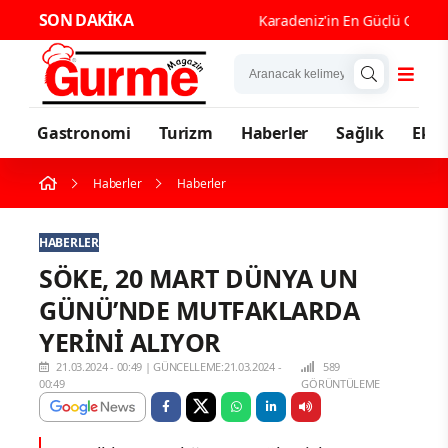
SON DAKİKA
Karadeniz'in En Güçlü Gastron
Gastronomi
Turizm
Haberler
Sağlık
Eko
Haberler
Haberler
HABERLER
SÖKE, 20 MART DÜNYA UN
GÜNÜ’NDE MUTFAKLARDA
YERİNİ ALIYOR
21.03.2024 - 00:49
|
GÜNCELLEME:21.03.2024 -
589
00:49
GÖRÜNTÜLEME