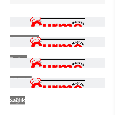
Müdür Olarak Göreve Başladı
Gastronomi
Turizm
Haberler
Sağlık