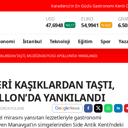
adeniz'in En Güçlü Gastronomi Kenti Ordu, 196 Çeşit Yöresel Lezzeti
USD
EURO
GRA
47,6948
54,9941
6.50
%0,17
%-0,02
konomi
İstanbul
Teknoloji
Eğitim
Spor
Yaza
AŞIKLARDAN TAŞTI, MÜZİĞİN BÜYÜSÜ APOLLON’DA YANKILANDI
ERİ KAŞIKLARDAN TAŞTI,
LLON’DA YANKILANDI
GÖRÜNTÜLEME
rel mirasını yansıtan lezzetleriyle gastronomi
yen Manavgat’ın simgelerinden Side Antik Kenti’ndeki