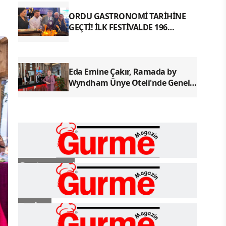
ORDU GASTRONOMİ TARİHİNE
GEÇTİ! İLK FESTİVALDE 196
YÖRESEL LEZZETLE REKOR
Eda Emine Çakır, Ramada by
Wyndham Ünye Oteli'nde Genel
Müdür Olarak Göreve Başladı
Gastronomi
Turizm