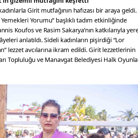
it’in gizemli mutfağını keşfetti
adınlarla Girit mutfağının hafızası bir araya geldi.
it Yemekleri Yorumu” başlıklı tadım etkinliğinde
nnis Koufos ve Rasim Sakarya’nın katkılarıyla yere
eleri anlatıldı. Sideli kadınların pişirdiği “Lor
n” lezzet avcılarına ikram edildi. Girit lezzetlerinin
sları Topluluğu ve Manavgat Belediyesi Halk Oyunla