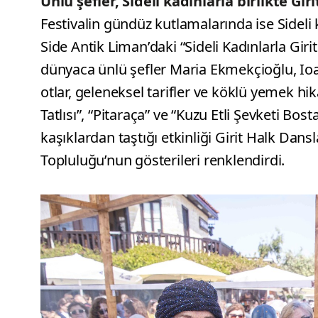
Ünlü şefler, Sideli kadınlarla birlikte Gir
Festivalin gündüz kutlamalarında ise Sideli k
Side Antik Liman’daki “Sideli Kadınlarla Gir
dünyaca ünlü şefler Maria Ekmekçioğlu, Ioa
otlar, geleneksel tarifler ve köklü yemek hikây
Tatlısı”, “Pitaraça” ve “Kuzu Etli Şevketi Bosta
kaşıklardan taştığı etkinliği Girit Halk Dan
Topluluğu’nun gösterileri renklendirdi.