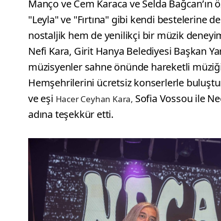
Manço ve Cem Karaca ve Selda Bağcan’ın özg
"Leyla" ve "Fırtına" gibi kendi bestelerine d
nostaljik hem de yenilikçi bir müzik deneyi
Nefi Kara, Girit Hanya Belediyesi Başkan Y
müzisyenler sahne önünde hareketli müziğin 
Hemşehrilerini ücretsiz konserlerle buluşt
ve eşi
Sofia Vossou ile Nec
Hacer Ceyhan Kara,
adına teşekkür etti.