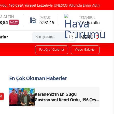
yle UNESCO Yolunda Emin Adımlarla İlerliyor
ORDU GASTRONOMİ
M ALTIN
🕌
İMSAK
İSTANBUL
8,84
02:31:14
° Az Bulutlu
%0,27
MENÜ
rlar
Fotoğraf Galerisi
Video Galerisi
En Çok Okunan Haberler
Karadeniz'in En Güçlü
Gastronomi Kenti Ordu, 196 Çeşit
Yöresel Lezzetiyle UNESCO
Yolunda Emin Adımlarla İlerliyor