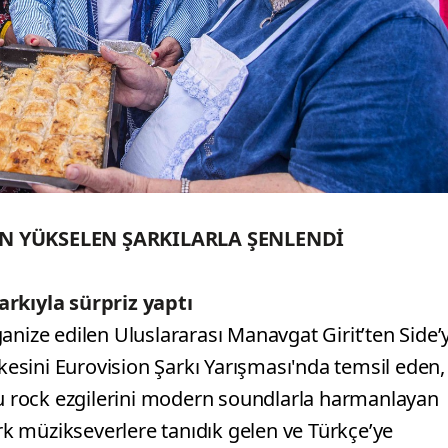
N YÜKSELEN ŞARKILARLA ŞENLENDİ
arkıyla sürpriz yaptı
anize edilen Uluslararası Manavgat Girit’ten Side’
lkesini Eurovision Şarkı Yarışması'nda temsil eden,
olu rock ezgilerini modern soundlarla harmanlayan
k müzikseverlere tanıdık gelen ve Türkçe’ye