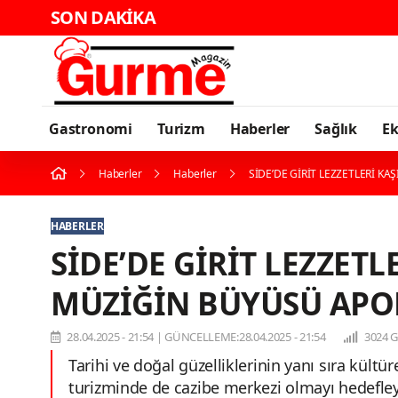
SON DAKİKA
Kar
Gastronomi
Turizm
Haberler
Sağlık
E
Haberler
Haberler
SİDE’DE GİRİT LEZZETLERİ K
HABERLER
SİDE’DE GİRİT LEZZETL
MÜZİĞİN BÜYÜSÜ APO
28.04.2025 - 21:54
|
GÜNCELLEME:28.04.2025 - 21:54
3024 
Tarihi ve doğal güzelliklerinin yanı sıra kültü
turizminde de cazibe merkezi olmayı hedefle