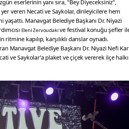
ün eserlerinin yanı sıra, "Bey Diyeceksiniz",
e yer veren Necati ve Saykolar, dinleyicilere hem
mi yaşattı. Manavgat Belediye Başkanı Dr. Niyazi
ardımcısı
ve festival konuğu şefler il
Eleni Zervoudaki
ritmine kapılıp, karşılıklı danslar oynadı.
uran Manavgat Belediye Başkanı Dr. Niyazi Nefi Ka
ati ve Saykolar’a plaket ve çiçek vererek ilçe halkı