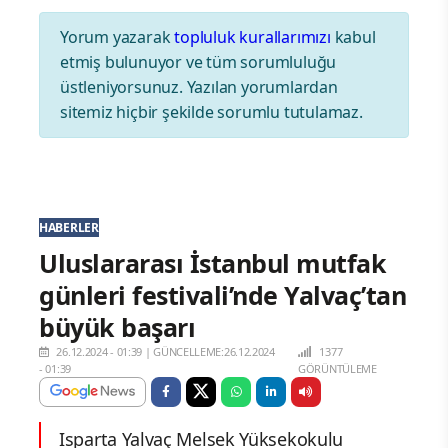
Yorum yazarak
topluluk kurallarımızı
kabul
etmiş bulunuyor ve tüm sorumluluğu
üstleniyorsunuz. Yazılan yorumlardan
sitemiz hiçbir şekilde sorumlu tutulamaz.
HABERLER
Uluslararası İstanbul mutfak
günleri festivali’nde Yalvaç’tan
büyük başarı
26.12.2024 - 01:39
|
GÜNCELLEME:26.12.2024
1377
- 01:39
GÖRÜNTÜLEME
Isparta Yalvaç Melsek Yüksekokulu