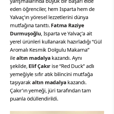
yarışmalarında büyük bir başarı elde
eden öğrenciler, hem Isparta hem de
Yalvaç’ın yöresel lezzetlerini dünya
mutfağına tanıttı.
Fatma Raziye
Durmuşoğlu
, Isparta ve Yalvaç’a ait
yerel ürünleri kullanarak hazırladığı “Gül
Aromalı Kesmik Dolgulu Makarna”
ile
altın madalya
kazandı. Aynı
şekilde,
Elif Çakır
ise “Red Duck” adlı
yemeğiyle sıfır atık bilincini mutfağa
taşıyarak
altın madalya
kazandı.
Çakır’ın yemeği, jüri tarafından tam
puanla ödüllendirildi.