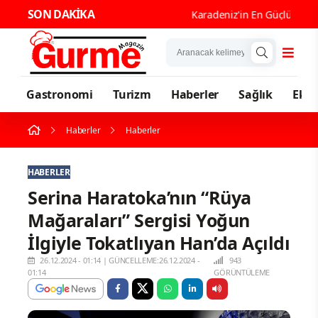
SON DAKİKA
Karadeniz'in En Güçlü Gastrono
Gastronomi
Turizm
Haberler
Sağlık
Eko
Haberler
Haberler
HABERLER
Serina Haratoka’nın “Rüya
Mağaraları” Sergisi Yoğun
İlgiyle Tokatlıyan Han’da Açıldı
26.12.2024 - 01:14
|
GÜNCELLEME:26.12.2024 -
943
01:14
GÖRÜNTÜLEME