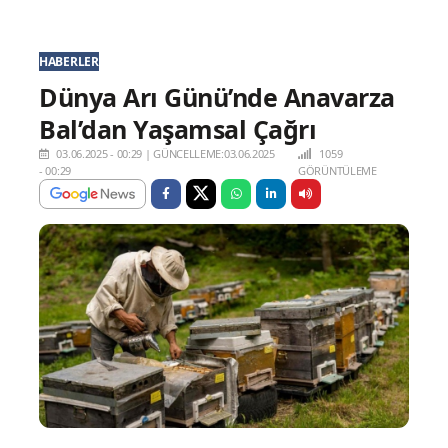
HABERLER
Dünya Arı Günü’nde Anavarza
Bal’dan Yaşamsal Çağrı
03.06.2025 - 00:29
|
GÜNCELLEME:03.06.2025
1059
- 00:29
GÖRÜNTÜLEME