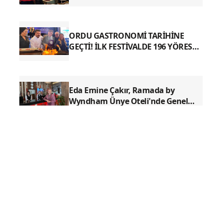
Yorum yazarak
topluluk kurallarımızı
kabul
etmiş bulunuyor ve tüm sorumluluğu
üstleniyorsunuz. Yazılan yorumlardan
sitemiz hiçbir şekilde sorumlu tutulamaz.