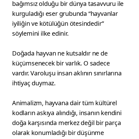
“Animalizm”, doğanın kendi içindeki
bütünlüğünün insanlığın kişisel
yaptırımlarıyla olan zıtlığına işaret eder.
Bu kusursuz bütünlüğün içinde,
insanlığın önyargı ve etiketlemelerinden
bağımsız olduğu bir dünya tasavvuru ile
kurguladığı eser grubunda “hayvanlar
iyiliğin ve kötülüğün ötesindedir”
söylemini ilke edinir.
Doğada hayvan ne kutsaldır ne de
küçümsenecek bir varlık. O sadece
vardır. Varoluşu insan aklının sınırlarına