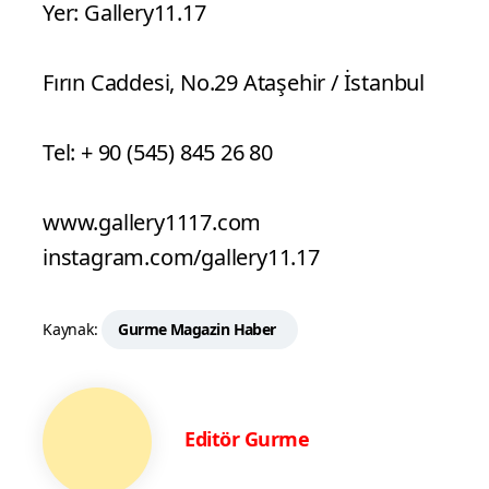
Sanatçının bronz, demir, deri ve seramik
gibi malzemelerle yaptığı tüm üç boyutlu
görsel yaratımlarının masumiyete övgü
niteliğinde tasarlandığını söyleyebiliriz.
Bu doğrultuda sanatçı, kimi zaman
masallardan, kimi zaman rüyalardan,
kimi zaman da mitolojik olgulardan
öykünerek izleyiciye gerçekçi ve masalsı
katmanlara dağılmış bir eser seçkisi
sunuyor.
Duygu Ergör Baur‘un “Animalizm” isimli
kişisel sergisi,