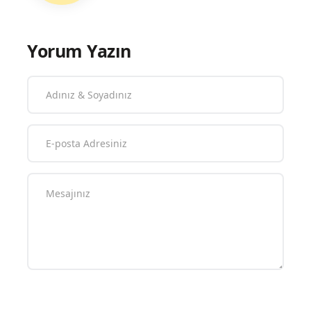
29 Mayıs – 26 Temmuz 2025 tarihleri
arasında Gallery11.17’de sanatseverlerle
buluşuyor.
Yer: Gallery11.17
Fırın Caddesi, No.29 Ataşehir / İstanbul
Tel: + 90 (545) 845 26 80
www.gallery1117.com
instagram.com/gallery11.17