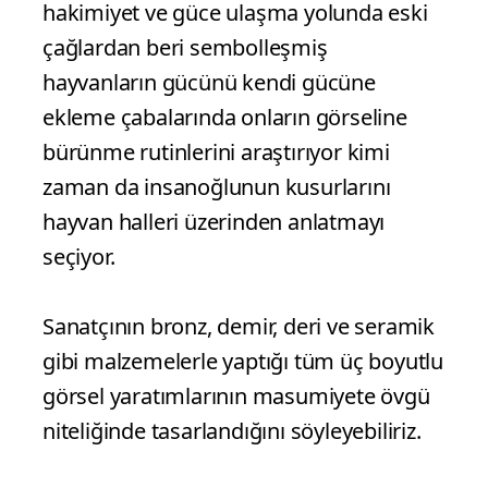
kendini tanıma sürecinde dönüştürücü
bir karşılaşma alanı sunar.