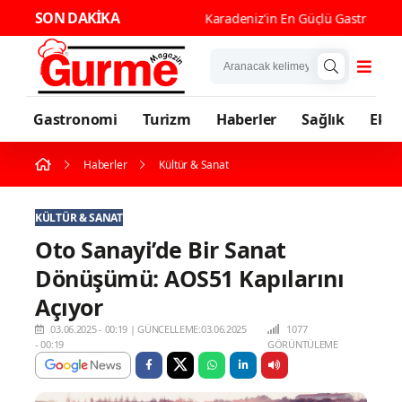
SON DAKİKA
Karade
Gastronomi
Turizm
Haberler
Sağlık
Eko
Haberler
Kültür & Sanat
KÜLTÜR & SANAT
Oto Sanayi’de Bir Sanat
Dönüşümü: AOS51 Kapılarını
Açıyor
03.06.2025 - 00:19
|
GÜNCELLEME:03.06.2025
1077
- 00:19
GÖRÜNTÜLEME