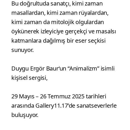
Yaratma sürecinde insanoğlunun
hakimiyet ve güce ulaşma yolunda eski
çağlardan beri sembolleşmiş
hayvanların gücünü kendi gücüne
ekleme çabalarında onların görseline
bürünme rutinlerini araştırıyor kimi
zaman da insanoğlunun kusurlarını
hayvan halleri üzerinden anlatmayı
seçiyor.