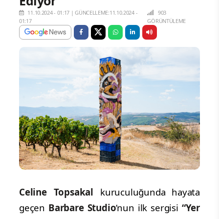
Ediyor
11.10.2024 - 01:17
|
GÜNCELLEME:11.10.2024 -
903
01:17
GÖRÜNTÜLEME
Celine Topsakal
kuruculuğunda
hayata
geçen
Barbare Studio
’nun ilk sergisi
“Yer