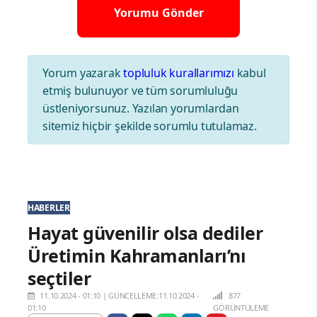
Yorum yazarak
topluluk kurallarımızı
kabul
etmiş bulunuyor ve tüm sorumluluğu
üstleniyorsunuz. Yazılan yorumlardan
sitemiz hiçbir şekilde sorumlu tutulamaz.
HABERLER
Hayat güvenilir olsa dediler
Üretimin Kahramanları’nı
seçtiler
11.10.2024 - 01:10
|
GÜNCELLEME:11.10.2024 -
877
01:10
GÖRÜNTÜLEME