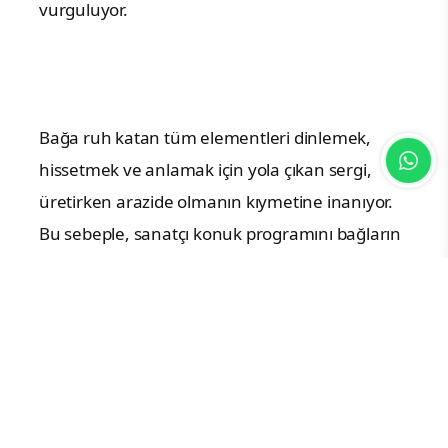
vurguluyor.
Bağa ruh katan tüm elementleri dinlemek,
hissetmek ve anlamak için yola çıkan sergi,
üretirken arazide olmanın kıymetine inanıyor.
Bu sebeple, sanatçı konuk programını bağların
içine konumlandıran
Barbare Studio
, yerel
üreticiler, zanaatkarlar ve araştırmacılarla
birlikte çalışmayı hedefliyor. Sergi
Barbare
’nin
bulunduğu coğrafya, iklim, ekolojik çeşitlilik,
sınır ve tarih ile bütünleşerek, ahenk içinde çok
sesli bir yapıyı çağırıyor. Görünmezi görünür