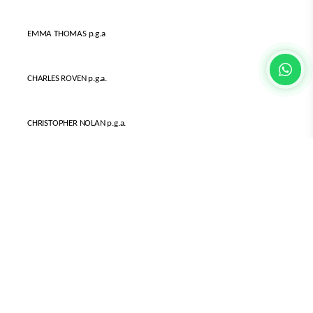
EMMA THOMAS p.g.a
CHARLES ROVEN p.g.a.
CHRISTOPHER NOLAN p.g.a.
Uyarlanan Kitap
American Prometheus: The Triumph and Tragedy of J. Robert
Oppenheimer
Yazarı KAI BIRD ve MARTIN J. SHERWIN