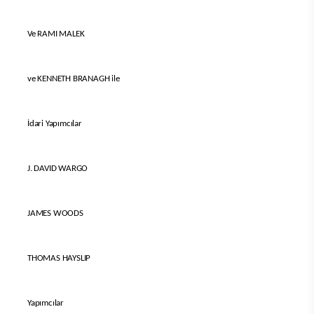
Ve RAMI MALEK
ve KENNETH BRANAGH ile
İdari Yapımcılar
J. DAVID WARGO
JAMES WOODS
THOMAS HAYSLIP
Yapımcılar