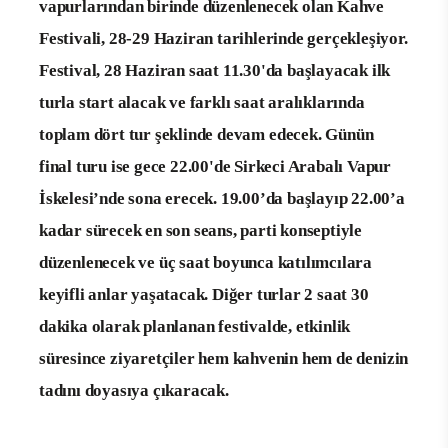
vapurlarından birinde düzenlenecek olan Kahve
Festivali,
28-29 Haziran tarihlerinde
g
e
rç
e
kl
e
şiyor
.
Festival,
28 Haziran saat 11.30
'da
başlayacak ilk
tur
la
start
alacak ve
farklı saat aralıklarında
toplam
dör
t
t
ur
şek
l
inde
d
eva
m
e
decek. Günün
final tu
ru
ise
gece 22.00
'
d
e
Sirkeci Arabalı Vapur
İskelesi’n
d
e
so
na
erecek.
19.00’da başlayıp 22.00’a
kadar sürecek
en son
seans
,
parti
kon
se
ptiyle
düzen
l
enece
k ve üç saat
boyun
c
a
katılımcılara
keyifli anlar yaşatacak. Diğer turlar
2 saat 30
dakika
olarak
p
la
nlanan
festivalde, etkinlik
süresince
ziy
a
re
t
çi
l
er he
m
kahvenin hem
de deniz
in
ta
d
ını
doya
sıy
a
çı
kar
acak
.