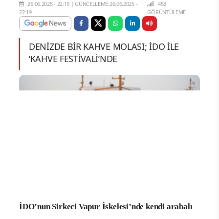
26.06.2025 - 22:19
|
GÜNCELLEME:26.06.2025 -
453
22:19
GÖRÜNTÜLEME
DENİZDE BİR KAHVE MOLASI; İDO İLE
‘KAHVE FESTİVALİ’NDE
İDO’nun Sirkeci Vapur İskelesi’nde kendi arabalı