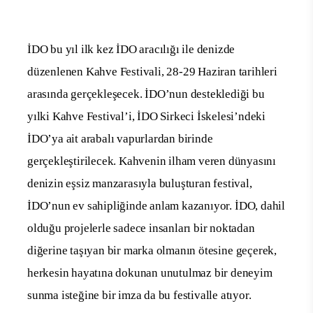
İDO bu yıl ilk kez İDO aracılığı ile denizde
düzenlenen
Kahve Festivali,
28-29 Haziran tarihleri
a
r
asında gerçekleşecek.
İDO’nun desteklediği
bu
yılk
i
Kahve Fest
i
va
l’i
,
İDO Sirkeci İskelesi’nde
ki
İDO’
ya
ait
arabalı vapurlar
da
n birinde
gerçekleş
tiril
ecek. Kahvenin ilham veren dünyası
nı
denizin e
şs
i
z
manzarası
yla
bulu
ş
tu
ran
festival
,
İDO’nun
ev sahipliği
nde
a
nl
a
m
kaza
n
ıyor.
İDO
, dahil
olduğu projelerle
s
a
de
c
e
insanları bir noktadan
diğerine
t
aşı
y
an bir marka ol
m
a
nın
ötesine
g
e
çerek
,
herkesin hayatına dokunan
unutulmaz
bir deneyim
sunma isteğine bir imza da bu festivalle atıyor.