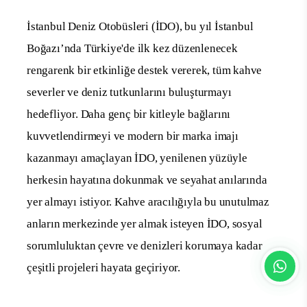
İstanbul
Deniz Otobüsleri (İDO), bu yıl İstanbul
Boğazı’nda
Tü
rk
iy
e
'd
e ilk
k
e
z
düzenlenecek
ren
garen
k
bir
etkinliğe destek
ve
r
ere
k
,
tüm kahve
severler
ve
deniz tutkunlarını
buluşturmayı
hedefliyor. Daha genç
bir
kitle
y
le
bağla
r
ını
k
u
vvet
l
endi
r
m
e
yi v
e
mo
d
er
n bir marka
im
a
jı
ka
z
an
may
ı
a
ma
çla
y
a
n İDO, yenilenen yüzüyle
herkesin hayatına dokunmak ve seyahat anılarında
yer almayı istiyor. Kahve aracılığı
y
l
a
bu
unutulmaz
anların
mer
k
ez
inde yer almak isteyen İDO,
s
o
syal
sorum
l
uluk
tan
ç
e
vre
ve denizleri korumaya
kadar
çe
şi
t
l
i
projeleri hayata geçiriyor.