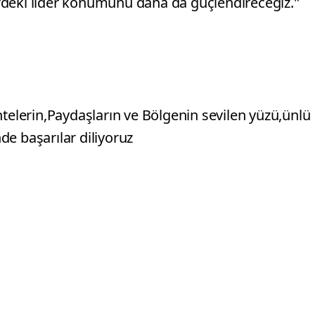
tördeki lider konumunu daha da güçlendireceğiz."
ntelerin,Paydaşların ve Bölgenin sevilen yüzü,ünlü
e başarılar diliyoruz