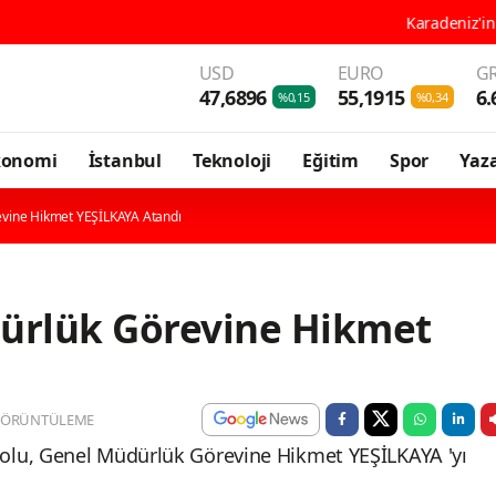
Karadeniz'in En Güçlü Gastro
USD
EURO
GR
47,6896
55,1915
6.
%0,15
%0,34
konomi
İstanbul
Teknoloji
Eğitim
Spor
Yaza
vine Hikmet YEŞİLKAYA Atandı
ürlük Görevine Hikmet
GÖRÜNTÜLEME
olu, Genel Müdürlük Görevine Hikmet YEŞİLKAYA 'yı