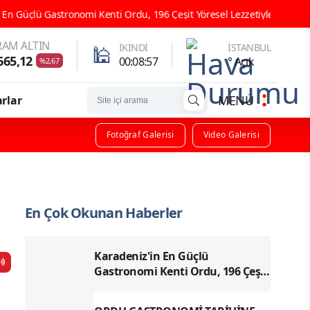
nomi Kenti Ordu, 196 Çeşit Yöresel Lezzetiyle UNESCO Yolunda Emin Ad
AM ALTIN
🕌
İKINDI
İSTANBUL
665,12
00:08:56
° Açık
%2,67
MENÜ
rlar
Fotoğraf Galerisi
Video Galerisi
En Çok Okunan Haberler
Karadeniz'in En Güçlü
Gastronomi Kenti Ordu, 196 Çeşit
Yöresel Lezzetiyle UNESCO
Yolunda Emin Adımlarla İlerliyor