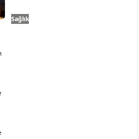
Sağlık
n
e
e