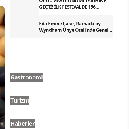
ORDU GASTRONOMİ TARİHİNE
GEÇTİ! İLK FESTİVALDE 196
YÖRESEL LEZZETLE REKOR
Eda Emine Çakır, Ramada by
Wyndham Ünye Oteli'nde Genel
Müdür Olarak Göreve Başladı
Gastronomi
Turizm
Haberler