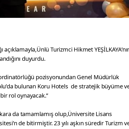
ı açıklamayla,Ünlü Turizmci Hikmet YEŞİLKAYA’nı
tandığını duyurdu.
oordinatörlüğü pozisyonundan Genel Müdürlük
olu’da bulunan Koru Hotels de stratejik büyüme v
 bir rol oynayacak.”
Ankara da tamamlamış olup,Üniversite Lisans
tesi’n de bitirmiştir. 23 yılı aşkın süredir Turizm v