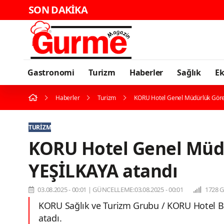
SON DAKİKA
Gastronomi
Turizm
Haberler
Sağlık
E
Haberler
Turizm
KORU Hotel Genel Müdürlük Göre
TURIZM
KORU Hotel Genel Müd
YEŞİLKAYA atandı
03.08.2025 - 00:01
|
GÜNCELLEME:03.08.2025 - 00:01
1728 
KORU Sağlık ve Turizm Grubu / KORU Hotel B
atadı.