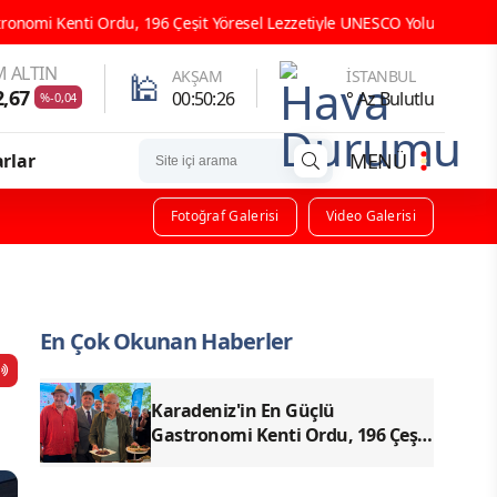
 Çeşit Yöresel Lezzetiyle UNESCO Yolunda Emin Adımlarla İlerliyor
 ALTIN
🕌
AKŞAM
İSTANBUL
2,67
00:50:25
° Az Bulutlu
%-0,04
MENÜ
rlar
Fotoğraf Galerisi
Video Galerisi
En Çok Okunan Haberler
Karadeniz'in En Güçlü
Gastronomi Kenti Ordu, 196 Çeşit
Yöresel Lezzetiyle UNESCO
Yolunda Emin Adımlarla İlerliyor