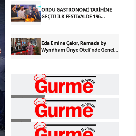
ORDU GASTRONOMİ TARİHİNE
GEÇTİ! İLK FESTİVALDE 196
YÖRESEL LEZZETLE REKOR
Eda Emine Çakır, Ramada by
Wyndham Ünye Oteli'nde Genel
Müdür Olarak Göreve Başladı
Gastronomi
Turizm