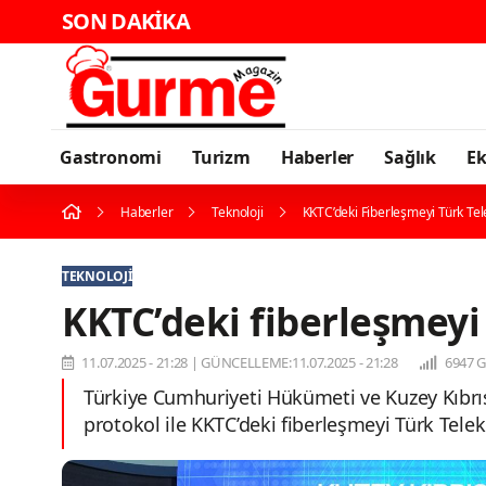
SON DAKİKA
Gastronomi
Turizm
Haberler
Sağlık
E
Haberler
Teknoloji
KKTC’deki Fiberleşmeyi Türk T
TEKNOLOJI
KKTC’deki fiberleşmey
11.07.2025 - 21:28
|
GÜNCELLEME:11.07.2025 - 21:28
6947 
Türkiye Cumhuriyeti Hükümeti ve Kuzey Kıbr
protokol ile KKTC’deki fiberleşmeyi Türk Tel