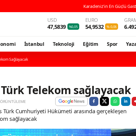
Karadeniz'in En Güçlü Gastronomi Kenti Ordu, 196
USD
EURO
GRAM
47,5839
54,9532
6.49
%0,05
%-0,06
konomi
İstanbul
Teknoloji
Eğitim
Spor
Yaza
elekom Sağlayacak
i Türk Telekom sağlayacak
GÖRÜNTÜLEME
ıs Türk Cumhuriyeti Hükümeti arasında gerçekleşen
ekom sağlayacak