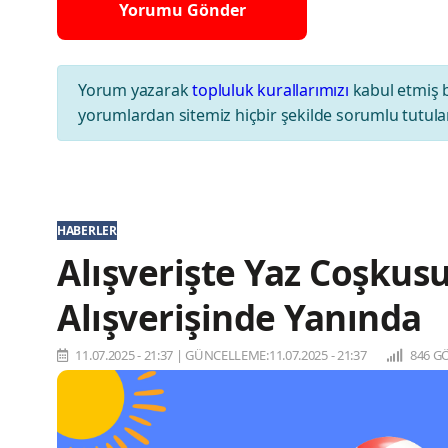
Yorum yazarak
topluluk kurallarımızı
kabul etmiş 
yorumlardan sitemiz hiçbir şekilde sorumlu tutul
HABERLER
Alışverişte Yaz Coşkus
Alışverişinde Yanında
11.07.2025 - 21:37
|
GÜNCELLEME:11.07.2025 - 21:37
846 G