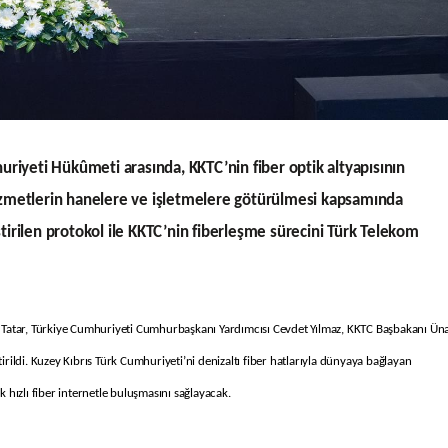
riyeti Hükûmeti arasında, KKTC’nin fiber optik altyapısının
 hizmetlerin hanelere ve işletmelere götürülmesi kapsamında
ştirilen protokol ile KKTC’nin fiberleşme sürecini Türk Telekom
Tatar, Türkiye Cumhuriyeti Cumhurbaşkanı Yardımcısı Cevdet Yılmaz, KKTC Başbakanı Üna
irildi. Kuzey Kıbrıs Türk Cumhuriyeti’ni denizaltı fiber hatlarıyla dünyaya bağlayan
k hızlı fiber internetle buluşmasını sağlayacak.