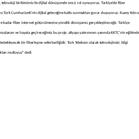
, teknoloji birikimimiz ile dijital dönüşümde öncü rol oynuyoruz.
Türkiye’de fiber
brıs Türk Cumhuriyeti’nin dijital geleceğine katkı sunmaktan gurur duyuyoruz. Kuzey Kıbrıs
re kadar fiber internet götürülmesine yönelik dönüşümü gerçekleştireceğiz. Türkiye
zalanan ve hayata geçireceğimiz bu proje, altyapı yatırımının yanında KKTC’nin eğitimd
stekleyecek bir fiberleşme seferberliğidir. Türk Telekom olarak teknolojimizi, bilgi
ktan mutluyuz” dedi.