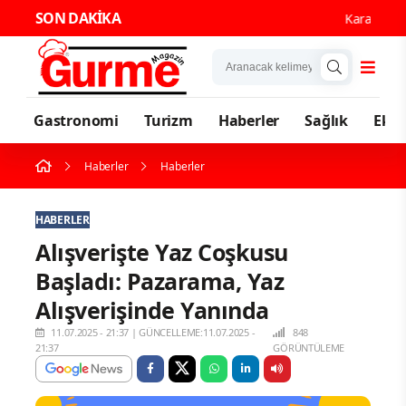
SON DAKİKA
Karadeniz'in
Gastronomi
Turizm
Haberler
Sağlık
Eko
Haberler
Haberler
HABERLER
Alışverişte Yaz Coşkusu
Başladı: Pazarama, Yaz
Alışverişinde Yanında
11.07.2025 - 21:37
|
GÜNCELLEME:11.07.2025 -
848
21:37
GÖRÜNTÜLEME