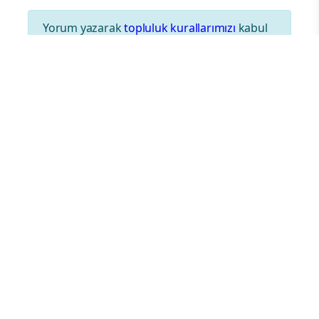
Yorum yazarak
topluluk kurallarımızı
kabul
etmiş bulunuyor ve tüm sorumluluğu
üstleniyorsunuz. Yazılan yorumlardan
sitemiz hiçbir şekilde sorumlu tutulamaz.
HABERLER
Tanıtım ve Medya Kadrolarına
İletişim ve Dijital Medya
Eğitimi
07.05.2025 - 14:58
|
GÜNCELLEME:07.05.2025 -
810
14:58
GÖRÜNTÜLEME
İstanbul Teşkilatlarına Dijital Medya ve