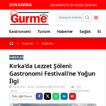
SON DAKİKA
Karadeniz'
Gastronomi
Turizm
Haberler
Sağlık
Eko
Haberler
Haberler
HABERLER
Kırka’da Lezzet Şöleni:
Gastronomi Festivali’ne Yoğun
İlgi
04.05.2025 - 20:54
|
GÜNCELLEME:04.05.2025
1167
- 20:54
GÖRÜNTÜLEME