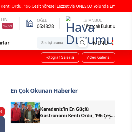
esel Lezzetiyle UNESCO Yolunda Emin Adımlarla İlerliyor
ORDU
TIN
🕌
ÖĞLE
İSTANBUL
9
05:48:26
° Parçalı Bulutlu
%2,59
MENÜ
rlar
Fotoğraf Galerisi
Video Galerisi
En Çok Okunan Haberler
Karadeniz'in En Güçlü
Gastronomi Kenti Ordu, 196 Çeşit
Yöresel Lezzetiyle UNESCO
Yolunda Emin Adımlarla İlerliyor