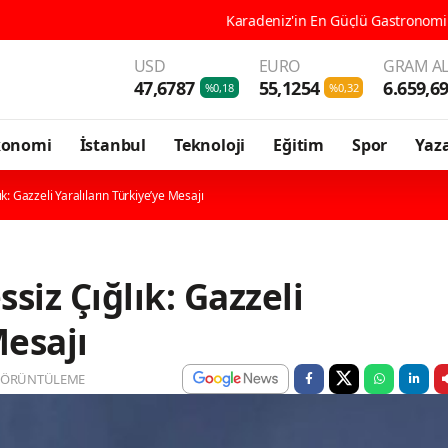
Karadeniz'in En Güçlü Gastronomi Kenti Ordu, 196 Çeşit Yör
USD
EURO
GRAM AL
47,6787
55,1254
6.659,6
%0,18
%0,32
konomi
İstanbul
Teknoloji
Eğitim
Spor
Yaza
k: Gazzeli Yaralıların Türkiye’ye Mesajı
siz Çığlık: Gazzeli
Mesajı
GÖRÜNTÜLEME