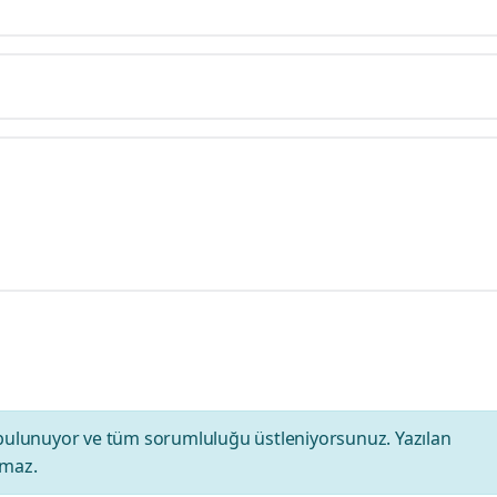
bulunuyor ve tüm sorumluluğu üstleniyorsunuz. Yazılan
amaz.