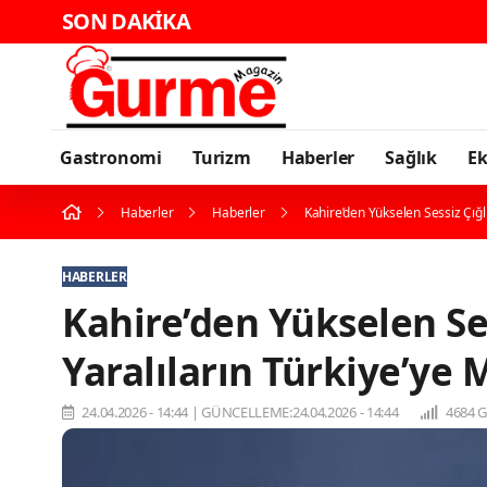
SON DAKİKA
Gastronomi
Turizm
Haberler
Sağlık
E
Haberler
Haberler
Kahire’den Yükselen Sessiz Çığlı
HABERLER
Kahire’den Yükselen Ses
Yaralıların Türkiye’ye 
24.04.2026 - 14:44
|
GÜNCELLEME:24.04.2026 - 14:44
4684 