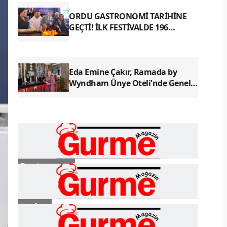
ORDU GASTRONOMİ TARİHİNE
GEÇTİ! İLK FESTİVALDE 196
YÖRESEL LEZZETLE REKOR
Eda Emine Çakır, Ramada by
Wyndham Ünye Oteli'nde Genel
Müdür Olarak Göreve Başladı
Gastronomi
Turizm