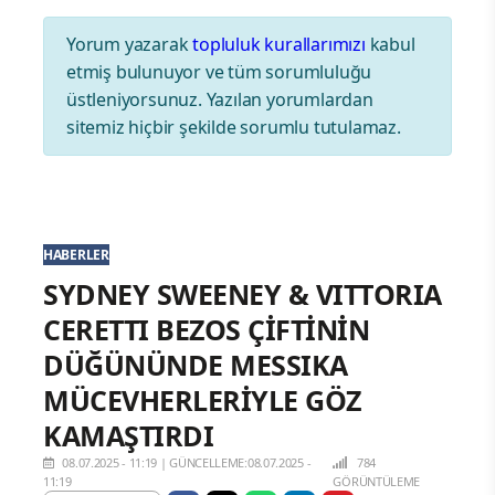
Yorum yazarak
topluluk kurallarımızı
kabul
etmiş bulunuyor ve tüm sorumluluğu
üstleniyorsunuz. Yazılan yorumlardan
sitemiz hiçbir şekilde sorumlu tutulamaz.
HABERLER
SYDNEY SWEENEY & VITTORIA
CERETTI BEZOS ÇİFTİNİN
DÜĞÜNÜNDE MESSIKA
MÜCEVHERLERİYLE GÖZ
KAMAŞTIRDI
08.07.2025 - 11:19
|
GÜNCELLEME:08.07.2025 -
784
11:19
GÖRÜNTÜLEME