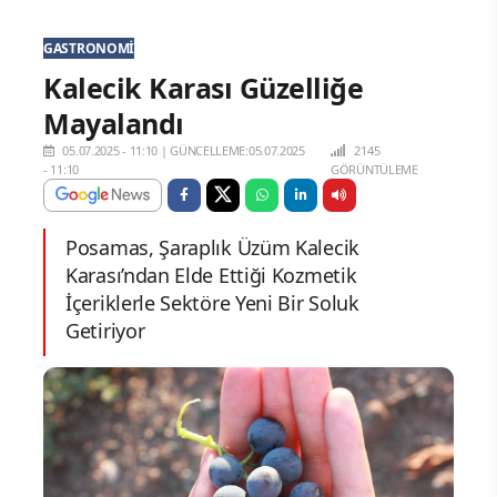
GASTRONOMI
Kalecik Karası Güzelliğe
Mayalandı
05.07.2025 - 11:10
|
GÜNCELLEME:05.07.2025
2145
- 11:10
GÖRÜNTÜLEME
Posamas, Şaraplık Üzüm Kalecik
Karası’ndan Elde Ettiği Kozmetik
İçeriklerle Sektöre Yeni Bir Soluk
Getiriyor