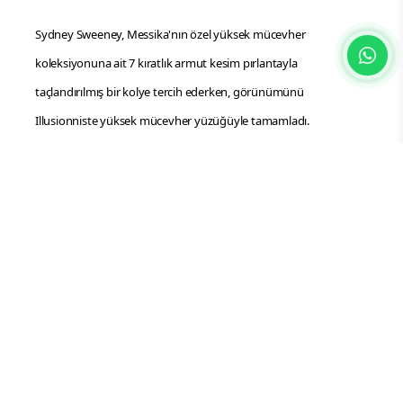
Sydney Sweeney, Messika'nın özel yüksek mücevher
koleksiyonuna ait 7 kıratlık armut kesim pırlantayla
taçlandırılmış bir kolye tercih ederken, görünümünü
Illusionniste yüksek mücevher yüzüğüyle tamamladı.
Vittoria Ceretti ise stilini, Desert Bloom yüksek mücevher
koleksiyonundan kolye, My Twin küpeler, Desert Bloom yüzük
ve Glam’Azone çift yüzükle taçlandırdı.