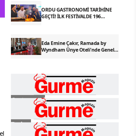
ORDU GASTRONOMİ TARİHİNE
GEÇTİ! İLK FESTİVALDE 196
YÖRESEL LEZZETLE REKOR
Eda Emine Çakır, Ramada by
Wyndham Ünye Oteli'nde Genel
Müdür Olarak Göreve Başladı
Gastronomi
Turizm
el