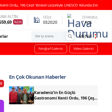
Çeşit Yöresel Lezzetiyle UNESCO Yolunda Emin Adımlarla İlerliyor
AM ALTIN
🕌
ÖĞLE
İSTANBUL
659,69
03:20:19
° Açık
%2,59
MENÜ
rlar
Fotoğraf Galerisi
Video Galerisi
En Çok Okunan Haberler
Karadeniz'in En Güçlü
Gastronomi Kenti Ordu, 196 Çeşit
Yöresel Lezzetiyle UNESCO
Yolunda Emin Adımlarla İlerliyor