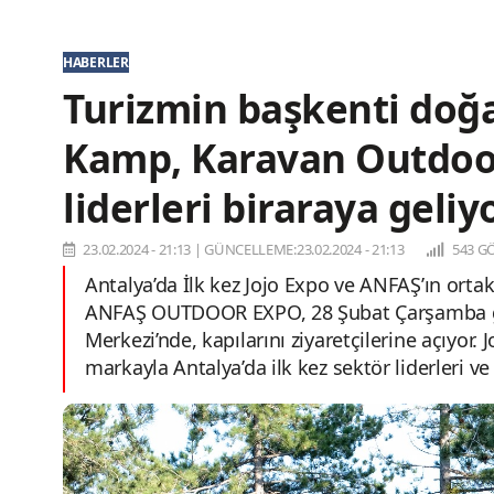
HABERLER
Turizmin başkenti doğa
Kamp, Karavan Outdoor
liderleri biraraya geliy
23.02.2024 - 21:13
|
GÜNCELLEME:23.02.2024 - 21:13
543 G
Antalya’da İlk kez Jojo Expo ve ANFAŞ’ın o
ANFAŞ OUTDOOR EXPO, 28 Şubat Çarşamba gün
Merkezi’nde, kapılarını ziyaretçilerine açıyor.
markayla Antalya’da ilk kez sektör liderleri v