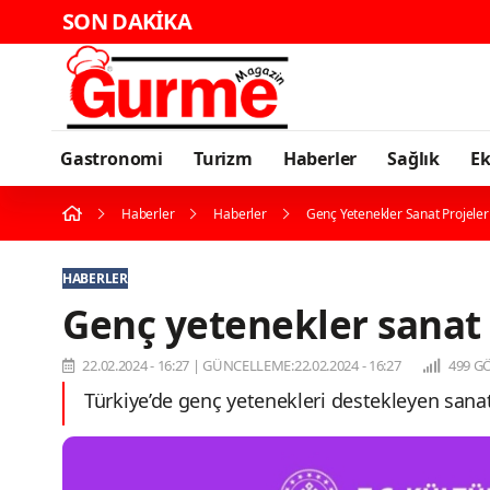
SON DAKİKA
Gastronomi
Turizm
Haberler
Sağlık
E
Haberler
Haberler
Genç Yetenekler Sanat Projeler
HABERLER
Genç yetenekler sanat 
22.02.2024 - 16:27
|
GÜNCELLEME:22.02.2024 - 16:27
499 G
Türkiye’de genç yetenekleri destekleyen sanat