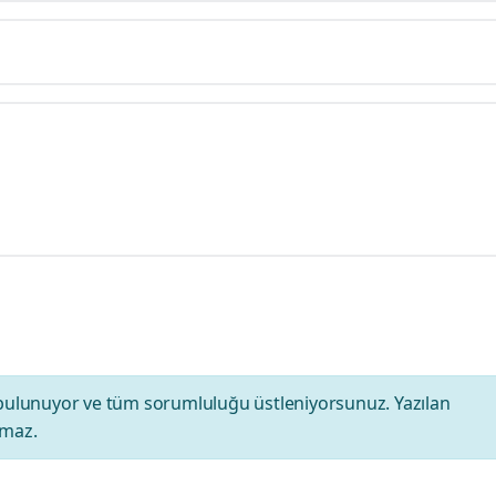
bulunuyor ve tüm sorumluluğu üstleniyorsunuz. Yazılan
amaz.