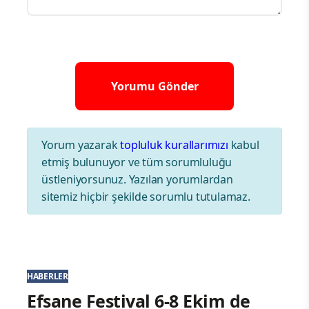
sektörüne katacağı değerleri irdelemiştir.
Hedeflerinin her zaman öncelikle misafir
memnuniyeti olduğunu vurgulamıştır”
Editör Gurme