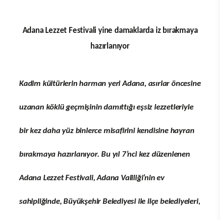
Yorum yazarak
topluluk kurallarımızı
kabul
etmiş bulunuyor ve tüm sorumluluğu
üstleniyorsunuz. Yazılan yorumlardan
sitemiz hiçbir şekilde sorumlu tutulamaz.
HABERLER
Efsane Festival 6-8 Ekim de
Başlıyor