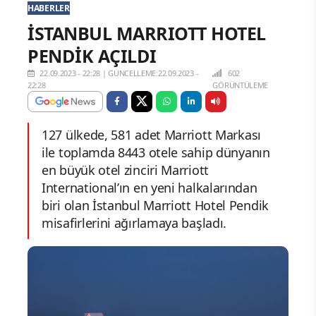
HABERLER
İSTANBUL MARRIOTT HOTEL
PENDİK AÇILDI
22.09.2023 - 22:28
|
GÜNCELLEME:22.09.2023 -
602
22:28
GÖRÜNTÜLEME
127 ülkede, 581 adet Marriott Markası
ile toplamda 8443 otele sahip dünyanın
en büyük otel zinciri Marriott
International’ın en yeni halkalarından
biri olan İstanbul Marriott Hotel Pendik
misafirlerini ağırlamaya başladı.