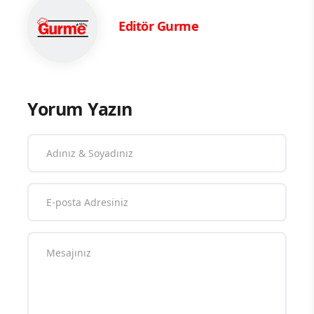
İstanbul Marriott Hotel Pendik Genel Müdürü
Emre Güllüler “Bulundukları konum itibarı ile;
sanayi bölgeleri, denizcilik sektörü, havacılık
sektörünün bölgeye kattığı değer, Marriott
markasının da gelişi ile bölgeye ve Turizm