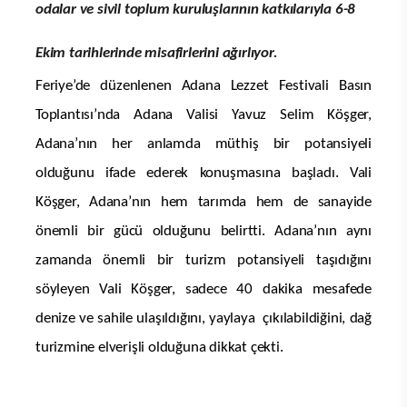
26.09.2023 - 11:04
|
GÜNCELLEME:26.09.2023 -
898
11:04
GÖRÜNTÜLEME
Yüz Binlerce Kişi Adana Lezzet
Festivali’nde Buluşacak. 6-8 Ekim de
Adana da Buluşmak üzere.