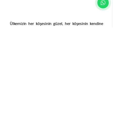
Ekim tarihlerinde misafirlerini ağırlıyor.
Feriye’de düzenlenen Adana Lezzet Festivali Basın
Toplantısı’nda
Adana Valisi Yavuz Selim Köşger,
Adana’nın her anlamda müthiş bir potansiyeli
olduğunu ifade ederek konuşmasına başladı. Vali
Köşger, Adana’nın hem tarımda hem de sanayide
önemli bir gücü olduğunu belirtti. Adana’nın aynı
zamanda önemli bir turizm potansiyeli taşıdığını
söyleyen Vali Köşger, sadece 40 dakika mesafede
denize ve sahile ulaşıldığını, yaylaya çıkılabildiğini, dağ
turizmine elverişli olduğuna dikkat çekti.