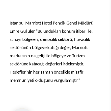
Nerolie Spa ve Fitness Merkezi çeşitli masaj
salonları, zengin ıslak zemin alternatifleri ve
fitness ekipmanlarıyla rahatlığı ve konforu
birleştiren İstanbul Marriott Hotel Pendik,
İstanbul Anadolu yakasında bulunan merkezi
konumu, Sabiha Gökçen Uluslararası Havalimanı,
Marinalar, Alışveriş Merkezlerine ve metro
istasyonuna yakınlığı ile şehri keşfetme imkanı
sunmaktadır.