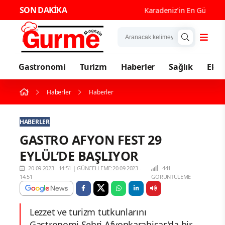
SON DAKİKA
Karadeniz'in En Güçlü Gastr
Gastronomi
Turizm
Haberler
Sağlık
Eko
Haberler
Haberler
HABERLER
GASTRO AFYON FEST 29
EYLÜL’DE BAŞLIYOR
20.09.2023 - 14:51
|
GÜNCELLEME:20.09.2023 -
441
14:51
GÖRÜNTÜLEME
Lezzet ve turizm tutkunlarını
Gastronomi Şehri Afyonkarahisar'da bir