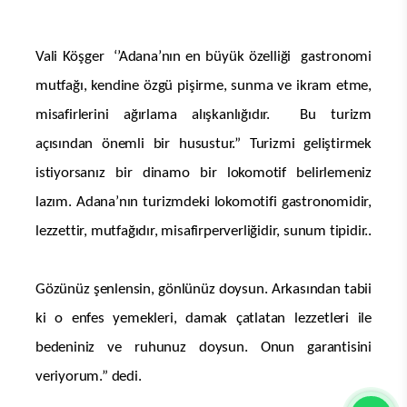
Adana Lezzet Festivali yine damaklarda iz bırakmaya
hazırlanıyor
Kadim kültürlerin harman yeri Adana, asırlar öncesine
uzanan köklü geçmişinin damıttığı eşsiz lezzetleriyle
bir kez daha yüz binlerce misafirini kendisine hayran
bırakmaya hazırlanıyor. Bu yıl 7’nci kez düzenlenen
Adana Lezzet Festivali, Adana Valiliği’nin ev
sahipliğinde, Büyükşehir Belediyesi ile ilçe belediyeleri,
odalar ve sivil toplum kuruluşlarının katkılarıyla 6-8