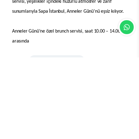
servisi, yeşillikler içindeki huzurlu atmosfer ve zarif
sunumlarıyla Sapa İstanbul, Anneler Günü’nü eşsiz kılıyor.
Anneler Günü’ne özel brunch servisi, saat 10.00 – 14.00
arasında
Kaynak:
Gurme Magazin Haber
Editör Gurme
Yorum Yazın