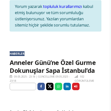
Yorum yazarak
topluluk kurallarımızı
kabul
etmiş bulunuyor ve tüm sorumluluğu
üstleniyorsunuz. Yazılan yorumlardan
sitemiz hiçbir şekilde sorumlu tutulamaz.
HABERLER
Anneler Günü’ne Özel Gurme
Dokunuşlar Sapa İstanbul’da
09.05.2025 - 23:18
|
GÜNCELLEME:09.05.2025 -
932
23:18
GÖRÜNTÜLEME