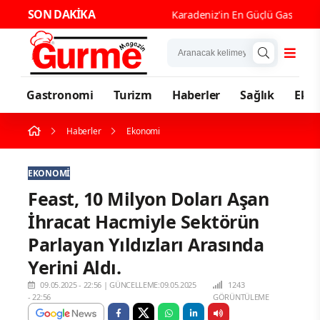
SON DAKİKA
Karadeniz'in En Güçlü Gastronomi K
Gastronomi
Turizm
Haberler
Sağlık
Eko
Haberler
Ekonomi
EKONOMI
Feast, 10 Milyon Doları Aşan
İhracat Hacmiyle Sektörün
Parlayan Yıldızları Arasında
Yerini Aldı.
09.05.2025 - 22:56
|
GÜNCELLEME:09.05.2025
1243
- 22:56
GÖRÜNTÜLEME