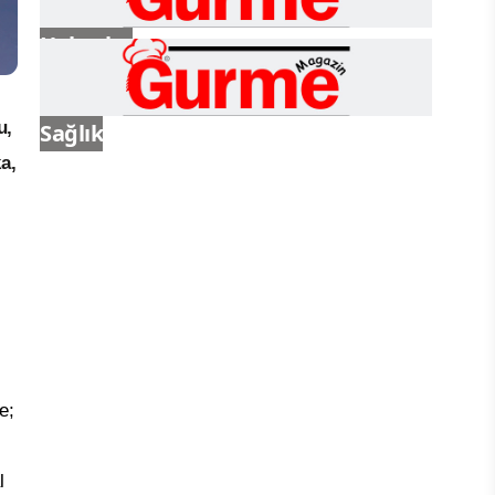
Haberler
u,
Sağlık
a,
e;
l