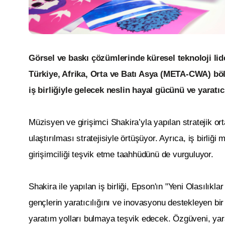
Görsel ve baskı çözümlerinde küresel teknoloji lid
Türkiye, Afrika, Orta ve Batı Asya (META-CWA) böl
iş birliğiyle gelecek neslin hayal gücünü ve yaratıc
Müzisyen ve girişimci Shakira’yla yapılan stratejik orta
ulaştırılması stratejisiyle örtüşüyor. Ayrıca, iş birl
girişimciliği teşvik etme taahhüdünü de vurguluyor.
Shakira ile yapılan iş birliği, Epson'ın "Yeni Olasılıkl
gençlerin yaratıcılığını ve inovasyonu destekleyen bir
yaratım yolları bulmaya teşvik edecek. Özgüveni, yar