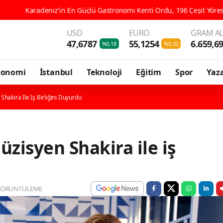
tronomi Kenti Ordu, 196 Çeşit Yöresel Lezzetiyle UNESCO Yolunda Emin
USD
EURO
GRAM AL
47,6787
55,1254
6.659,6
%0,18
%0,32
konomi
İstanbul
Teknoloji
Eğitim
Spor
Yaza
akira Ile Iş Birliğini Duyurdu
zisyen Shakira ile iş
GÖRÜNTÜLEME