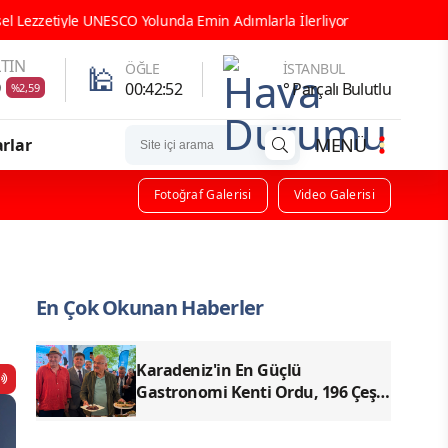
 Adımlarla İlerliyor
ORDU GASTRONOMİ TARİHİNE GEÇTİ! İLK
TIN
🕌
ÖĞLE
İSTANBUL
9
00:42:50
° Parçalı Bulutlu
%2,59
MENÜ
rlar
Fotoğraf Galerisi
Video Galerisi
En Çok Okunan Haberler
Karadeniz'in En Güçlü
Gastronomi Kenti Ordu, 196 Çeşit
Yöresel Lezzetiyle UNESCO
Yolunda Emin Adımlarla İlerliyor