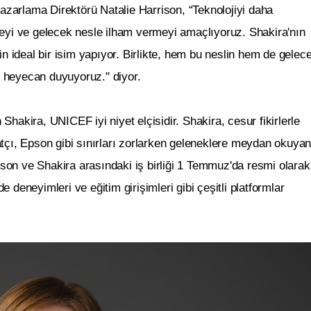
zarlama Direktörü Natalie Harrison, “Teknolojiyi daha
irmeyi ve gelecek nesle ilham vermeyi amaçlıyoruz. Shakira'nın
için ideal bir isim yapıyor. Birlikte, hem bu neslin hem de gelec
 heyecan duyuyoruz." diyor.
ira, UNICEF iyi niyet elçisidir. Shakira, cesur fikirlerle
tçı, Epson gibi sınırları zorlarken geleneklere meydan okuya
Epson ve Shakira arasındaki iş birliği 1 Temmuz'da resmi olarak
deneyimleri ve eğitim girişimleri gibi çeşitli platformlar