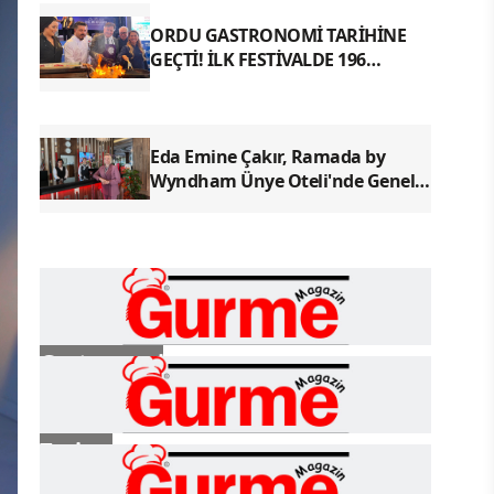
ORDU GASTRONOMİ TARİHİNE
GEÇTİ! İLK FESTİVALDE 196
YÖRESEL LEZZETLE REKOR
Eda Emine Çakır, Ramada by
Wyndham Ünye Oteli'nde Genel
Müdür Olarak Göreve Başladı
Gastronomi
Turizm