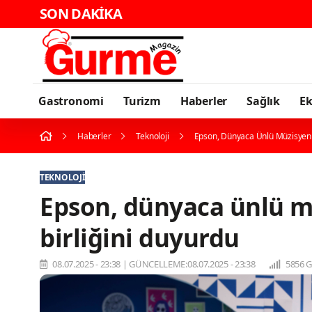
SON DAKİKA
Karadeniz'in En Güçlü Gas
Gastronomi
Turizm
Haberler
Sağlık
E
Haberler
Teknoloji
Epson, Dünyaca Ünlü Müzisyen Sh
TEKNOLOJI
Epson, dünyaca ünlü mü
birliğini duyurdu
08.07.2025 - 23:38
|
GÜNCELLEME:08.07.2025 - 23:38
5856 