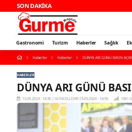
SON DAKİKA
Karaden
Gastronomi
Turizm
Haberler
Sağlık
E
Haberler
Haberler
DÜNYA ARI GÜNÜ BASIN AÇI
HABERLER
DÜNYA ARI GÜNÜ BASI
13.05.2024 - 14:36
|
GÜNCELLEME:13.05.2024 - 14:36
1061 