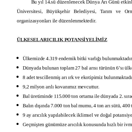
Bu yıl 14.sü düzenlenecek Dünya Arı Günü etkinlikleri
Üniversitesi, Büyükşehir Belediyesi, Tarım ve O
organizasyonları ile düzenlenmektedir.
ÜLKESEL ARICILIK POTANSİYELİMİZ
Ülkemizde 4.319 endemik bitki varlığı bulunmaktadır
Dünyada bulunan toplam 27 bal arısı türünün 6’sı ül
8 adet tescillenmiş arı ırk ve ekotipimiz bulunmaktadı
9,2 milyon arılı kovanımız mevcuttur.
Bal üretiminde 115.000 ton ortama ile dünyada 2. sıra
Balın dışında 7.000 ton bal mumu, 4 ton arı sütü, 400
9 ay arıcılık yapılabilecek iklimsel ve doğal potansi
Geçmişten günümüze arıcılık konusunda hızlı bir ivm