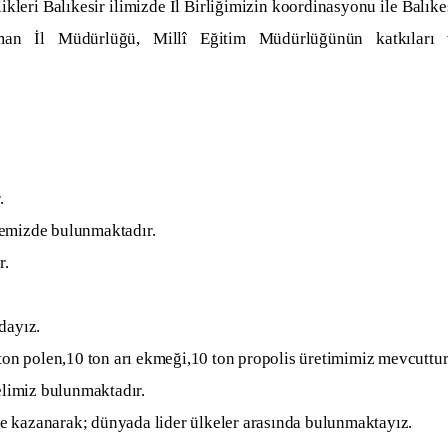
 Balıkesir ilimizde İl Birliğimizin koordinasyonu ile Balıke
rman İl Müdürlüğü, Millî Eğitim Müdürlüğünün katkıları 
.
kemizde bulunmaktadır.
r.
dayız.
 ton polen,10 ton arı ekmeği,10 ton propolis üretimimiz mevcuttur
yelimiz bulunmaktadır.
e kazanarak; dünyada lider ülkeler arasında bulunmaktayız.