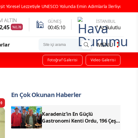
NESCO Yolunda Emin Adımlarla İlerliyor
ORDU GASTRONOMİ TAR
M ALTIN
🕌
GÜNEŞ
İSTANBUL
2,45
00:45:09
° Az Bulutlu
%0,78
MENÜ
rlar
Fotoğraf Galerisi
Video Galerisi
En Çok Okunan Haberler
Karadeniz'in En Güçlü
Gastronomi Kenti Ordu, 196 Çeşit
Yöresel Lezzetiyle UNESCO
Yolunda Emin Adımlarla İlerliyor