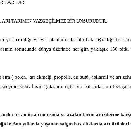
RILARIDIR.
. ARI TARIMIN VAZGEÇİLMEZ BİR UNSURUDUR.
ildiği ve var olanların da tahribata uğradığı bir süre
masının sonucunda dünya üzerinde her gün yaklaşık 150 bitki
ra ( polen, arı ekmeği, propolis, arı sütü, apilarnil ve arı zeh
azgeçilmezidir. İnsan gıdasının üçte biri bal arılarının tozlaşm
sinde; artan insan nüfusuna ve azalan tarım arazilerine karş
ğıdır. Son yıllarda yaşanan salgın hastalıklarda arı ürünleri