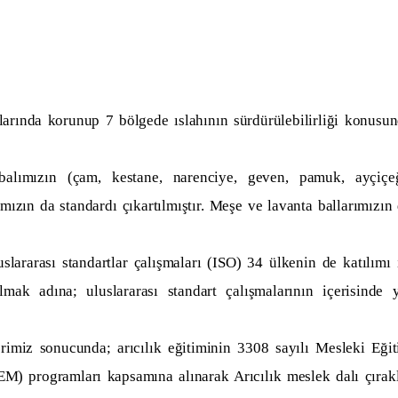
anlarında korunup 7 bölgede ıslahının sürdürülebilirliği konusu
balımızın (çam, kestane, narenciye, geven, pamuk, ayçiçe
ımızın da standardı çıkartılmıştır. Meşe ve lavanta ballarımızın
slararası standartlar çalışmaları (ISO) 34 ülkenin de katılımı 
ak adına; uluslararası standart çalışmalarının içerisinde 
rimiz sonucunda; arıcılık eğitiminin 3308 sayılı Mesleki Eği
) programları kapsamına alınarak Arıcılık meslek dalı çırak