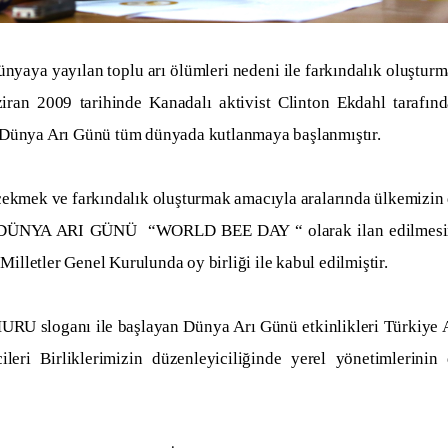
a yayılan toplu arı ölümleri nedeni ile farkındalık oluştur
iran 2009 tarihinde Kanadalı aktivist Clinton Ekdahl tarafın
e Dünya Arı Günü tüm dünyada kutlanmaya başlanmıştır.
mek ve farkındalık oluşturmak amacıyla aralarında ülkemizin
inin DÜNYA ARI GÜNÜ “WORLD BEE DAY “ olarak ilan edilmes
Milletler Genel Kurulunda oy birliği ile kabul edilmiştir.
loganı ile başlayan Dünya Arı Günü etkinlikleri Türkiye 
icileri Birliklerimizin düzenleyiciliğinde yerel yönetimlerinin