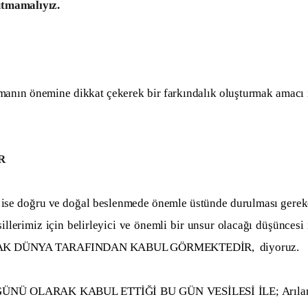
utmamalıyız.
ın önemine dikkat çekerek bir farkındalık oluşturmak amacı 
R
se doğru ve doğal beslenmede önemle üstünde durulması gere
lerimiz için belirleyici ve önemli bir unsur olacağı düşüncesi 
AK DÜNYA TARAFINDAN KABUL GÖRMEKTEDİR, diyoruz.
ÜNÜ OLARAK KABUL ETTİĞİ BU GÜN VESİLESİ İLE; Arılar