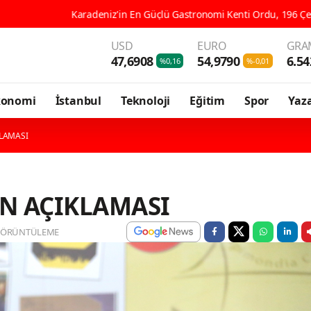
iz'in En Güçlü Gastronomi Kenti Ordu, 196 Çeşit Yöresel Lezzetiyle U
USD
EURO
GRA
47,6908
54,9790
6.54
%0,16
%-0,01
konomi
İstanbul
Teknoloji
Eğitim
Spor
Yaza
KLAMASI
N AÇIKLAMASI
GÖRÜNTÜLEME