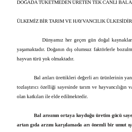
DOĞADA TÜKETMEDEN ÜRETEN TEK CANLI BAL A
ÜLKEMİZ BİR TARIM VE HAYVANCILIK ÜLKESİDİR
Dünyamız her geçen gün doğal kaynakların yok ed
yaşamaktadır. Doğanın dış olumsuz faktörlerle bozul
hayvan türü yok olmaktadır.
Bal arıları ürettikleri değerli arı ürünlerinin yanı sı
tozlaştırıcı özelliği sayesinde tarım ve hayvancılığın v
olan katkıları ile elde edilmektedir.
Bal arısının ortaya koyduğu üretim gücü saye
artan gıda arzını karşılamada arı önemli bir umut ışı