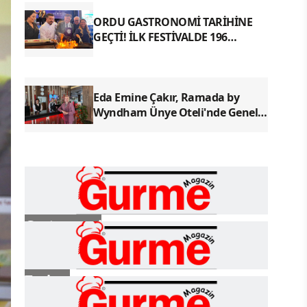
ORDU GASTRONOMİ TARİHİNE
GEÇTİ! İLK FESTİVALDE 196
YÖRESEL LEZZETLE REKOR
Eda Emine Çakır, Ramada by
Wyndham Ünye Oteli'nde Genel
Müdür Olarak Göreve Başladı
Gastronomi
Turizm