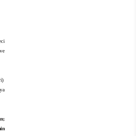
ci
 ve
ri)
aya
ın;
nin