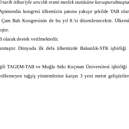
 tarih itibariyle arıcılık resmi meslek statüsüne kavuşturulmuştur
 Apimondia kongresi ülkemizin şanına yakışır şekilde TAB ola
ve Çam Balı Kongresinin de bu yıl 8.’si düzenlenecektir. Ülkem
ştır.
olarak destek verilmektedir.
ınmıştır. Dünyada ilk defa ülkemizde Bakanlık-STK işbirliği 
ilgili TAGEM-TAB ve Muğla Sıtkı Koçman Üniversitesi işbirliği 
t edilemeyen tağşiş yöntemlerine karşın 3 yeni metot geliştirile