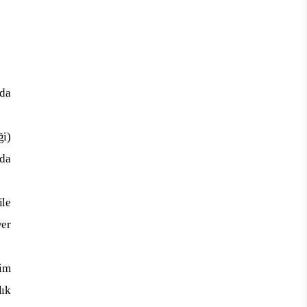
nda
ği)
 da
ile
yer
tim
lık