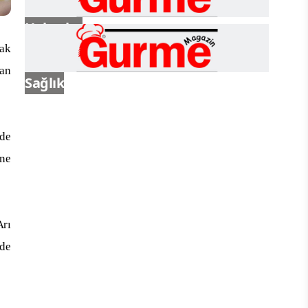
Haberler
mak
dan
Sağlık
 de
ine
Arı
 de