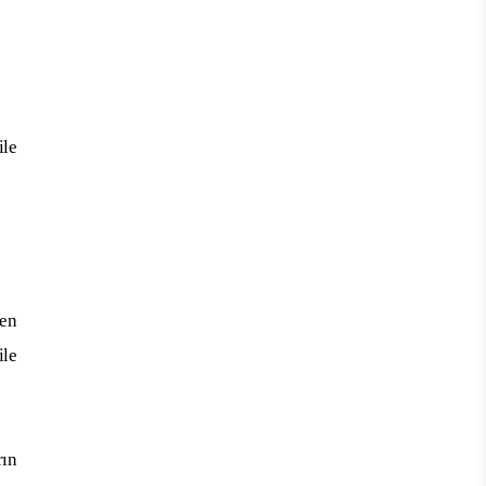
ile
ken
ile
ın