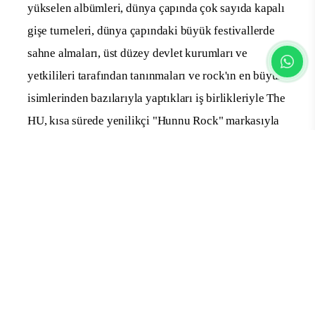
yükselen albümleri, dünya çapında çok sayıda kapalı
gişe turneleri, dünya çapındaki büyük festivallerde
sahne almaları, üst düzey devlet kurumları ve
yetkilileri tarafından tanınmaları ve rock'ın en büyük
isimlerinden bazılarıyla yaptıkları iş birlikleriyle The
HU, kısa sürede yenilikçi "Hunnu Rock" markasıyla
Moğol müziğini ön plana çıkardı.
Heavy Metal efsanesi Iron Maiden ile güçlerini
birleştirerek benzersiz ve sürükleyici
performanslarını aynı sahnede paylaşan, grubun en
popüler şarkılarından biri olan "The Trooper"ın cover