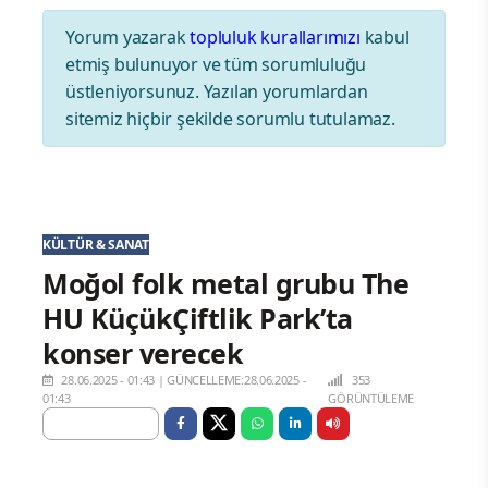
Yorum yazarak
topluluk kurallarımızı
kabul
etmiş bulunuyor ve tüm sorumluluğu
üstleniyorsunuz. Yazılan yorumlardan
sitemiz hiçbir şekilde sorumlu tutulamaz.
KÜLTÜR & SANAT
Moğol folk metal grubu The
HU KüçükÇiftlik Park’ta
konser verecek
28.06.2025 - 01:43
|
GÜNCELLEME:28.06.2025 -
353
01:43
GÖRÜNTÜLEME