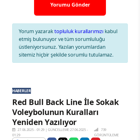
Yorum yazarak
topluluk kurallarımızı
kabul
etmiş bulunuyor ve tüm sorumluluğu
üstleniyorsunuz. Yazılan yorumlardan
sitemiz hiçbir şekilde sorumlu tutulamaz.
HABERLER
Red Bull Back Line İle Sokak
Voleybolunun Kuralları
Yeniden Yazılıyor
27.06.2025 - 01:29
|
GÜNCELLEME:27.06.2025 -
739
01:29
GÖRÜNTÜLEME