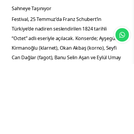
Sahneye Taşınıyor
Festival, 25 Temmuz’da Franz Schubert’in
Türkiye’de nadiren seslendirilen 1824 tarihli
“Octet” adlı eseriyle açılacak. Konserde; Ayşegül
Kirmanoğlu (klarnet), Okan Akbaş (korno), Seyfi
Can Dağlar (fagot), Banu Selin Aşan ve Eylül Umay
Taş (keman), Emir Kemancı (viyola), Çağlayan Çetin
(viyolonsel) ve Deniz Yurdakul (kontrabas) sahne
alacak.
Konser, Allianz Türkiye
destekçiliğinde,
Taksiyarhis
Kilisesi Anıt Müzesi’nde gerçekleşecek.