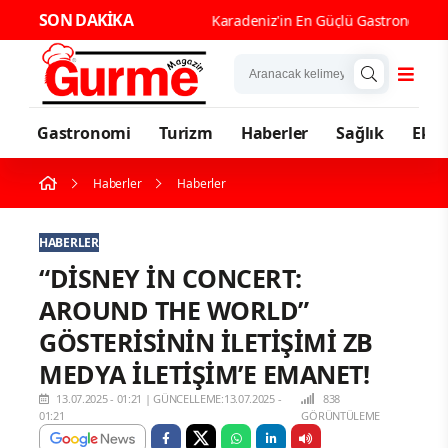
SON DAKİKA
Karaden
Gastronomi
Turizm
Haberler
Sağlık
Eko
Haberler
Haberler
HABERLER
“DİSNEY İN CONCERT:
AROUND THE WORLD”
GÖSTERİSİNİN İLETİŞİMİ ZB
MEDYA İLETİŞİM’E EMANET!
13.07.2025 - 01:21
|
GÜNCELLEME:13.07.2025 -
838
01:21
GÖRÜNTÜLEME