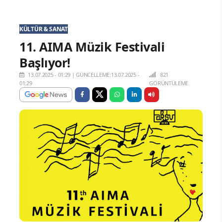
KÜLTÜR & SANAT
11. AIMA Müzik Festivali
Başlıyor!
13.07.2025 - 01:29
|
GÜNCELLEME:13.07.2025 -
821
01:29
GÖRÜNTÜLEME