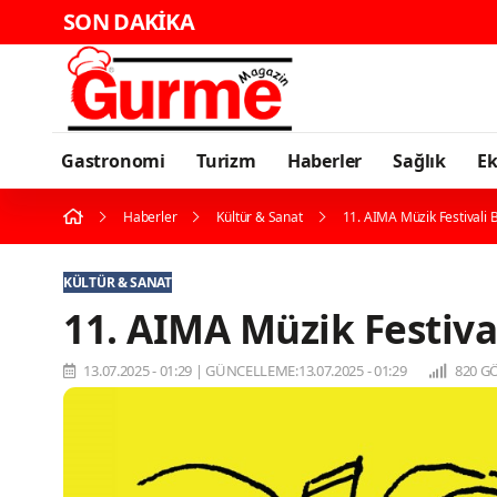
SON DAKİKA
Karadeniz'in E
Gastronomi
Turizm
Haberler
Sağlık
E
Haberler
Kültür & Sanat
11. AIMA Müzik Festivali B
KÜLTÜR & SANAT
11. AIMA Müzik Festival
13.07.2025 - 01:29
|
GÜNCELLEME:13.07.2025 - 01:29
820 G