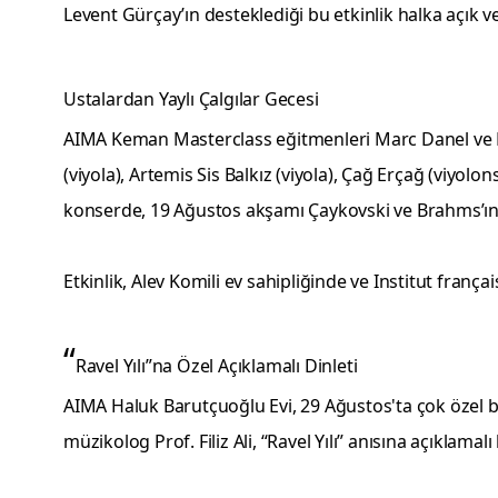
Levent Gürçay’ın desteklediği bu etkinlik halka açık ve
Ustalardan Yaylı Çalgılar Gecesi
AIMA Keman Masterclass eğitmenleri Marc Danel ve Pe
(viyola), Artemis Sis Balkız (viyola), Çağ Erçağ (viyolo
konserde, 19 Ağustos akşamı Çaykovski ve Brahms’ın ya
Etkinlik, Alev Komili ev sahipliğinde ve Institut franç
“
Ravel Yılı”na Özel Açıklamalı Dinleti
AIMA Haluk Barutçuoğlu Evi, 29 Ağustos'ta çok özel bir
müzikolog Prof. Filiz Ali, “Ravel Yılı” anısına açıklamalı