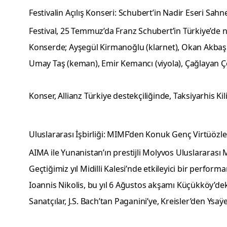
Festivalin Açılış Konseri: Schubert’in Nadir Eseri Sahn
Festival, 25 Temmuz’da Franz Schubert’in Türkiye’de nad
Konserde; Ayşegül Kirmanoğlu (klarnet), Okan Akbaş (
Umay Taş (keman), Emir Kemancı (viyola), Çağlayan Çe
Konser, Allianz Türkiye
destekçiliğinde,
Taksiyarhis Ki
Uluslararası İşbirliği: MIMF’den Konuk Genç Virtüözle
AIMA ile Yunanistan’ın prestijli Molyvos Uluslararası M
Geçtiğimiz yıl Midilli Kalesi’nde etkileyici bir perf
Ioannis Nikolis, bu yıl 6 Ağustos akşamı Küçükköy’deki
Sanatçılar, J.S. Bach’tan Paganini’ye, Kreisler’den Ys