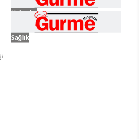
Haberler
Sağlık
ği