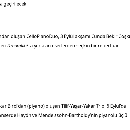
a geçirilecek.
ndan oluşan CelloPianoDuo, 3 Eylül akşamı Cunda Bekir Coş
leri
Dreamlike
’ta yer alan eserlerden seçkin bir repertuar
ar Birol’dan (piyano) oluşan Tilif-Yaşar-Yakar Trio, 6 Eylül’de
konserde Haydn ve Mendelssohn-Bartholdy’nin piyanolu üçlü