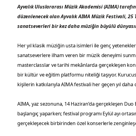
Ayvalık Uluslararası Müzik Akademisi (AIMA) tarafınd
düzenlenecek olan Ayvalık AIMA Müzik Festivali,
25 
sanatseverleri bir kez daha müziğin büyülü dünyas
Her yıl klasik müziğin usta isimleri ile genç yetenekler
sanatseverlere ilham veren bir müzik deneyimi sunmayı
masterclasslar ve tarihi mekânlarda gerçekleşen konse
bir kültür ve eğitim platformu niteliği taşıyor. Kurucu
kişilerin katkılarıyla AIMA festivali her geçen yıl da
AIMA, yaz sezonuna, 14 Haziran’da gerçekleşen Duo B
başlangıç yaparken; festival programı Eylül ayı ortas
gerçekleşecek birbirinden özel konserlerle zenginleş