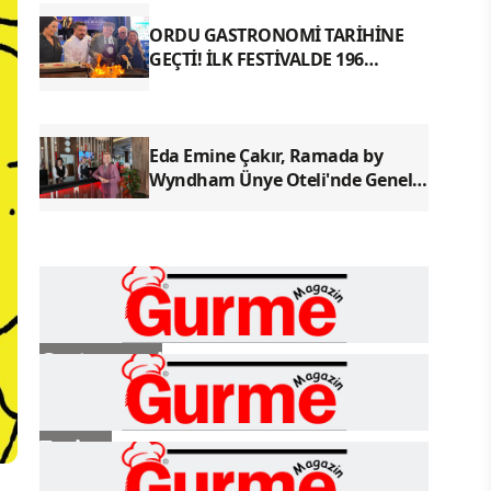
ORDU GASTRONOMİ TARİHİNE
GEÇTİ! İLK FESTİVALDE 196
YÖRESEL LEZZETLE REKOR
Eda Emine Çakır, Ramada by
Wyndham Ünye Oteli'nde Genel
Müdür Olarak Göreve Başladı
Gastronomi
Turizm