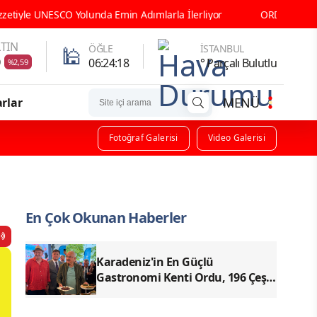
olunda Emin Adımlarla İlerliyor
ORDU GASTRONOMİ TARİHİNE G
TIN
🕌
ÖĞLE
İSTANBUL
9
06:24:17
° Parçalı Bulutlu
%2,59
MENÜ
rlar
Fotoğraf Galerisi
Video Galerisi
En Çok Okunan Haberler
Karadeniz'in En Güçlü
Gastronomi Kenti Ordu, 196 Çeşit
Yöresel Lezzetiyle UNESCO
Yolunda Emin Adımlarla İlerliyor