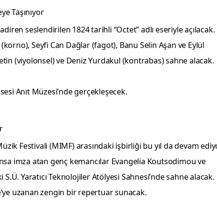
eye Taşınıyor
iren seslendirilen 1824 tarihli “Octet” adlı eseriyle açılacak.
korno), Seyfi Can Dağlar (fagot), Banu Selin Aşan ve Eylül
tin (viyolonsel) ve Deniz Yurdakul (kontrabas) sahne alacak.
lisesi Anıt Müzesi’nde gerçekleşecek.
r
üzik Festivali (MIMF) arasındaki işbirliği bu yıl da devam ediyo
ormansa imza atan genç kemancılar Evangelia Koutsodimou ve
 S.Ü. Yaratıcı Teknolojiler Atölyesi Sahnesi’nde sahne alacak.
aÿe’ye uzanan zengin bir repertuar sunacak.