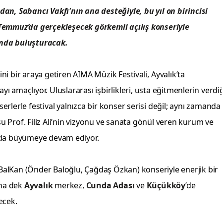
an, Sabancı Vakfı'nın ana desteğiyle, bu yıl on birincisi
Temmuz’da gerçekleşecek görkemli açılış konseriyle
ında buluşturacak.
ini bir araya getiren AIMA Müzik Festivali, Ayvalık’ta
 amaçlıyor. Uluslararası işbirlikleri, usta eğitmenlerin verdi
rlerle festival yalnızca bir konser serisi değil; aynı zamanda
su Prof. Filiz Ali’nin vizyonu ve sanata gönül veren kurum ve
ha da büyümeye devam ediyor.
alKan (Önder Baloğlu, Çağdaş Özkan) konseriyle enerjik bir
ına dek
Ayvalık
merkez,
Cunda Adası
ve
Küçükköy
’de
ecek.