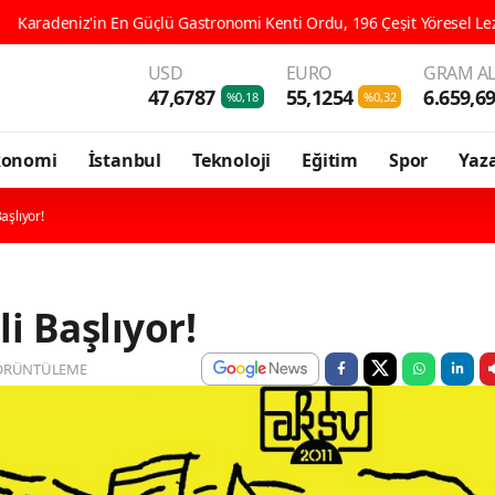
n Güçlü Gastronomi Kenti Ordu, 196 Çeşit Yöresel Lezzetiyle UNESCO Y
USD
EURO
GRAM AL
47,6787
55,1254
6.659,6
%0,18
%0,32
konomi
İstanbul
Teknoloji
Eğitim
Spor
Yaza
aşlıyor!
i Başlıyor!
ÖRÜNTÜLEME