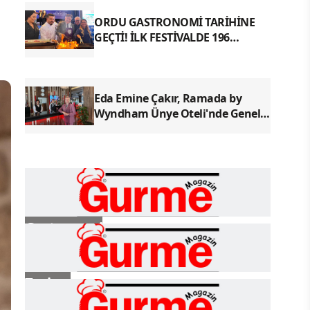
ORDU GASTRONOMİ TARİHİNE
GEÇTİ! İLK FESTİVALDE 196
YÖRESEL LEZZETLE REKOR
Eda Emine Çakır, Ramada by
Wyndham Ünye Oteli'nde Genel
Müdür Olarak Göreve Başladı
Gastronomi
Turizm