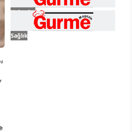
Haberler
Sağlık
ni
r
ğı