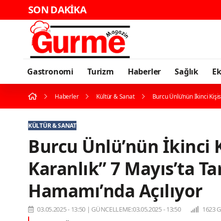
SON DAKİKA
Karadeniz'
Gastronomi
Turizm
Haberler
Sağlık
E
Haberler
Kültür & Sanat
Burcu Ünlü’nün İkinci Kişi
KÜLTÜR & SANAT
Burcu Ünlü’nün İkinci Ki
Karanlık” 7 Mayıs’ta T
Hamamı’nda Açılıyor
03.05.2025 - 13:50
|
GÜNCELLEME:03.05.2025 - 13:50
1623 