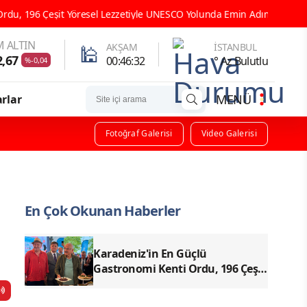
CO Yolunda Emin Adımlarla İlerliyor
ORDU GASTRONOMİ TARİHİ
 ALTIN
🕌
AKŞAM
İSTANBUL
2,67
00:46:30
° Az Bulutlu
%-0,04
MENÜ
rlar
Fotoğraf Galerisi
Video Galerisi
En Çok Okunan Haberler
Karadeniz'in En Güçlü
Gastronomi Kenti Ordu, 196 Çeşit
Yöresel Lezzetiyle UNESCO
Yolunda Emin Adımlarla İlerliyor