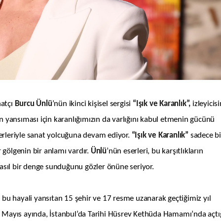
atçı
Burcu
Ü
nlü
’nün ikinci kişisel sergisi
“
Işık ve Karanlık”,
izleyicisi
zın yansıması için karanlığımızın da varlığını kabul etmenin gücünü
erleriyle sanat yolcuğuna devam ediyor.
“Işık ve Karanlık”
sadece bi
r gölgenin bir anlamı vardır.
Ünlü
’nün eserleri, bu karşıtlıkların
 nasıl bir denge sunduğunu gözler önüne seriyor.
, bu hayali yansıtan 15 şehir ve 17 resme uzanarak geçtiğimiz yıl
Mayıs ayında, İstanbul’da Tarihi Hüsrev Kethüda Hamamı’nda açtı