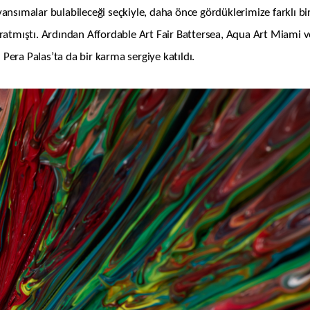
 yansımalar bulabileceği seçkiyle, daha önce gördüklerimize farklı bi
aratmıştı. Ardından
Affordable
Art
Fair
Battersea
,
Aqua
Art Miami v
ı
Pera Palas’ta da bir karma sergiye katıldı.