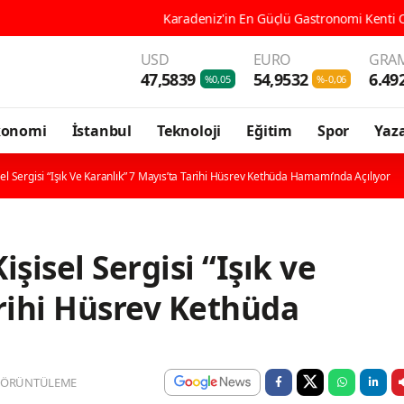
in En Güçlü Gastronomi Kenti Ordu, 196 Çeşit Yöresel Lezzetiyle UNES
USD
EURO
GRAM
47,5839
54,9532
6.49
%0,05
%-0,06
konomi
İstanbul
Teknoloji
Eğitim
Spor
Yaza
sel Sergisi “Işık Ve Karanlık” 7 Mayıs’ta Tarihi Hüsrev Kethüda Hamamı’nda Açılıyor
şisel Sergisi “Işık ve
arihi Hüsrev Kethüda
GÖRÜNTÜLEME