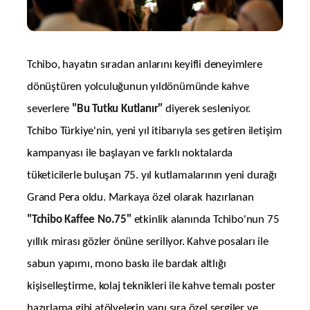
Tchibo, hayatın sıradan anlarını keyifli deneyimlere
dönüştüren yolculuğunun yıldönümünde kahve
severlere
"Bu Tutku Kutlanır"
diyerek sesleniyor.
Tchibo Türkiye'nin, yeni yıl itibarıyla ses getiren iletişim
kampanyası ile başlayan ve farklı noktalarda
tüketicilerle buluşan 75. yıl kutlamalarının yeni durağı
Grand Pera oldu. Markaya özel olarak hazırlanan
"Tchibo Kaffee No.75"
etkinlik alanında Tchibo'nun 75
yıllık mirası gözler önüne seriliyor. Kahve posaları ile
sabun yapımı, mono baskı ile bardak altlığı
kişiselleştirme, kolaj teknikleri ile kahve temalı poster
hazırlama gibi atölyelerin yanı sıra özel sergiler ve