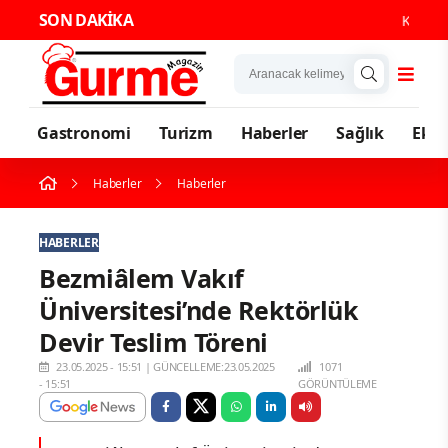
SON DAKİKA
Karadeniz'i
Gastronomi
Turizm
Haberler
Sağlık
Eko
Haberler
Haberler
HABERLER
Bezmiâlem Vakıf
Üniversitesi’nde Rektörlük
Devir Teslim Töreni
23.05.2025 - 15:51
|
GÜNCELLEME:23.05.2025
1071
- 15:51
GÖRÜNTÜLEME