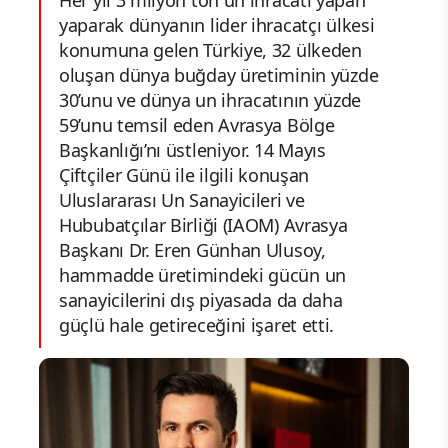
Her yıl 3 milyon ton un ihracatı yapan
yaparak dünyanın lider ihracatçı ülkesi
konumuna gelen Türkiye, 32 ülkeden
oluşan dünya buğday üretiminin yüzde
30’unu ve dünya un ihracatının yüzde
59’unu temsil eden Avrasya Bölge
Başkanlığı’nı üstleniyor. 14 Mayıs
Çiftçiler Günü ile ilgili konuşan
Uluslararası Un Sanayicileri ve
Hububatçılar Birliği (IAOM) Avrasya
Başkanı Dr. Eren Günhan Ulusoy,
hammadde üretimindeki gücün un
sanayicilerini dış piyasada da daha
güçlü hale getireceğini işaret etti.