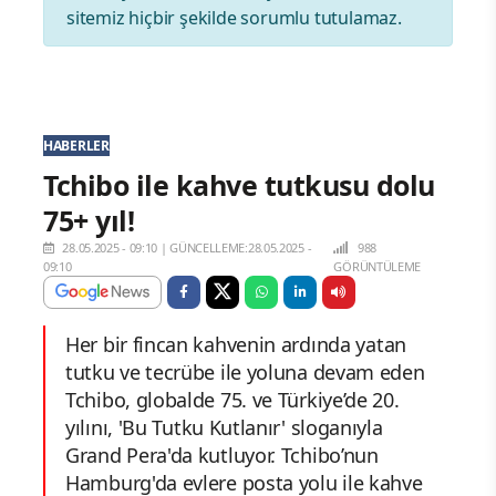
sitemiz hiçbir şekilde sorumlu tutulamaz.
HABERLER
Tchibo ile kahve tutkusu dolu
75+ yıl!
28.05.2025 - 09:10
|
GÜNCELLEME:28.05.2025 -
988
09:10
GÖRÜNTÜLEME
Her bir fincan kahvenin ardında yatan
tutku ve tecrübe ile yoluna devam eden
Tchibo, globalde 75. ve Türkiye’de 20.
yılını, 'Bu Tutku Kutlanır' sloganıyla
Grand Pera'da kutluyor. Tchibo’nun
Hamburg'da evlere posta yolu ile kahve