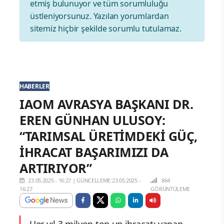
etmiş bulunuyor ve tüm sorumluluğu
üstleniyorsunuz. Yazılan yorumlardan
sitemiz hiçbir şekilde sorumlu tutulamaz.
HABERLER
IAOM AVRASYA BAŞKANI DR.
EREN GÜNHAN ULUSOY:
“TARIMSAL ÜRETİMDEKİ GÜÇ,
İHRACAT BAŞARIMIZI DA
ARTIRIYOR”
23.05.2025 - 16:27
|
GÜNCELLEME:23.05.2025 -
864
16:27
GÖRÜNTÜLEME