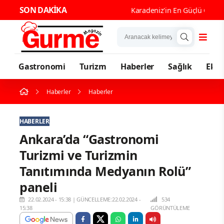
SON DAKİKA
Karadeniz'in En Güçlü Gastrono
Gastronomi
Turizm
Haberler
Sağlık
Eko
Haberler
Haberler
HABERLER
Ankara’da “Gastronomi
Turizmi ve Turizmin
Tanıtımında Medyanın Rolü”
paneli
22.02.2024 - 15:38
|
GÜNCELLEME:22.02.2024 -
534
15:38
GÖRÜNTÜLEME