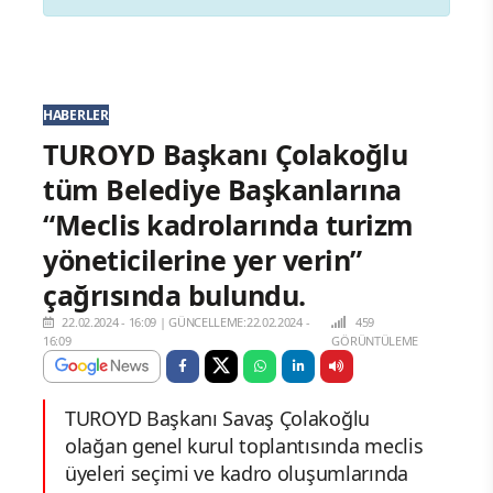
HABERLER
TUROYD Başkanı Çolakoğlu
tüm Belediye Başkanlarına
“Meclis kadrolarında turizm
yöneticilerine yer verin”
çağrısında bulundu.
22.02.2024 - 16:09
|
GÜNCELLEME:22.02.2024 -
459
16:09
GÖRÜNTÜLEME
TUROYD Başkanı Savaş Çolakoğlu
olağan genel kurul toplantısında meclis
üyeleri seçimi ve kadro oluşumlarında