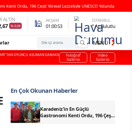
ezzetiyle UNESCO Yolunda Emin Adımlarla İlerliyor
ORDU GASTR
 ALTIN
🕌
AKŞAM
İSTANBUL
2,67
01:00:51
° Az Bulutlu
%-0,04
MENÜ
rlar
WART'TAN OYUNCU ASUMAN DABAK'A
Fotoğraf
Video
Galerisi
Galerisi
En Çok Okunan Haberler
E
Karadeniz'in En Güçlü
Gastronomi Kenti Ordu, 196 Çeşit
Yöresel Lezzetiyle UNESCO
Yolunda Emin Adımlarla İlerliyor