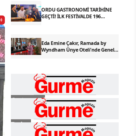
ORDU GASTRONOMİ TARİHİNE
GEÇTİ! İLK FESTİVALDE 196
YÖRESEL LEZZETLE REKOR
Eda Emine Çakır, Ramada by
Wyndham Ünye Oteli'nde Genel
Müdür Olarak Göreve Başladı
Gastronomi
Turizm