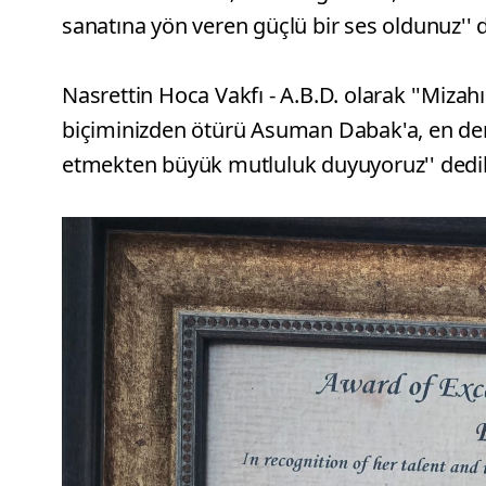
sanatına yön veren güçlü bir ses oldunuz'' d
Nasrettin Hoca Vakfı - A.B.D. olarak ''Miza
biçiminizden ötürü Asuman Dabak'a, en der
etmekten büyük mutluluk duyuyoruz'' dedil