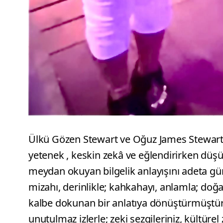
Ülkü Gözen Stewart ve Oğuz James Stewart
yetenek , keskin zekâ ve eğlendirirken düş
meydan okuyan bilgelik anlayışını adeta g
mizahı, derinlikle; kahkahayı, anlamla; doğ
kalbe dokunan bir anlatıya dönüştürmüştür. 
unutulmaz izlerle; zeki sezgileriniz, kültürel