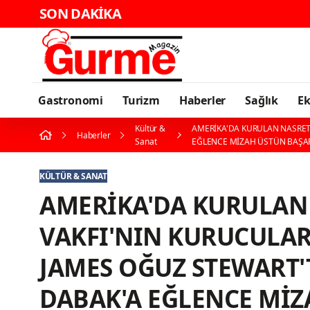
SON DAKİKA
Gastronomi
Turizm
Haberler
Sağlık
E
Kültür &
AMERİKA'DA KURULAN NASRET
Haberler
Sanat
EĞLENCE MİZAH ÜSTÜN BAŞARI
KÜLTÜR & SANAT
AMERİKA'DA KURULAN
VAKFI'NIN KURUCULAR
JAMES OĞUZ STEWART
DABAK'A EĞLENCE MİZ