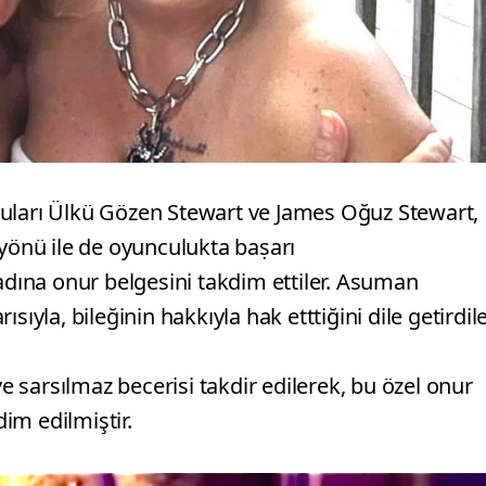
cuları Ülkü Gözen Stewart ve James Oğuz Stewart,
yönü ile de oyunculukta baṣarı
ına onur belgesini takdim ettiler. Asuman
ıyla, bileğinin hakkıyla hak etttiğini dile getirdile
sarsılmaz becerisi takdir edilerek, bu özel onur
im edilmiştir.