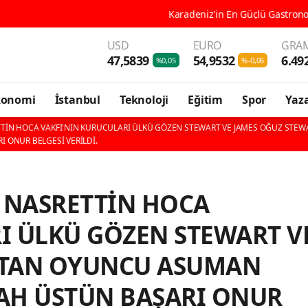
Karadeniz'in En Güçlü Gastronomi Kenti Ordu, 196 Çeşit Yöresel L
USD
EURO
GRAM
47,5839
54,9532
6.49
%0,05
%-0,06
konomi
İstanbul
Teknoloji
Eğitim
Spor
Yaza
TİN HOCA VAKFI'NIN KURUCULARI ÜLKÜ GÖZEN STEWART VE JAMES OĞUZ STE
 ONUR BELGESİ VERİLDİ.
 NASRETTİN HOCA
I ÜLKÜ GÖZEN STEWART V
'TAN OYUNCU ASUMAN
AH ÜSTÜN BAŞARI ONUR