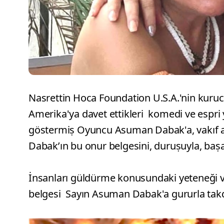
Nasrettin Hoca Foundation U.S.A.'nin kuru
Amerika'ya davet ettikleri komedi ve espri 
göstermiṣ Oyuncu Asuman Dabak'a, vakıf ad
Dabak’ın bu onur belgesini, duruṣuyla, baṣarıs
İnsanları güldürme konusundaki yeteneği ve 
belgesi Sayın Asuman Dabak'a gururla takd