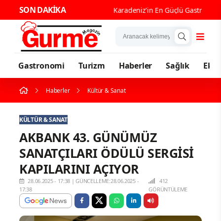
SON DAKİKA
Karadeniz'in En Güçlü Gastronomi Kent
Gastronomi
Turizm
Haberler
Sağlık
Eko
Haberler
Kültür & Sanat
KÜLTÜR & SANAT
AKBANK 43. GÜNÜMÜZ
SANATÇILARI ÖDÜLÜ SERGİSİ
KAPILARINI AÇIYOR
28.06.2025 - 17:38
|
GÜNCELLEME:28.06.2025 -
412
17:38
GÖRÜNTÜLEME