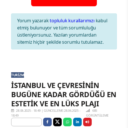
Yorum yazarak
topluluk kurallarımızı
kabul
etmiş bulunuyor ve tüm sorumluluğu
üstleniyorsunuz. Yazılan yorumlardan
sitemiz hiçbir şekilde sorumlu tutulamaz.
TURIZM
İSTANBUL VE ÇEVRESİNİN
BUGÜNE KADAR GÖRDÜĞÜ EN
ESTETİK VE EN LÜKS PLAJI
28.06.2025 - 18:49
|
GÜNCELLEME:28.06.2025 -
685
18:49
GÖRÜNTÜLEME