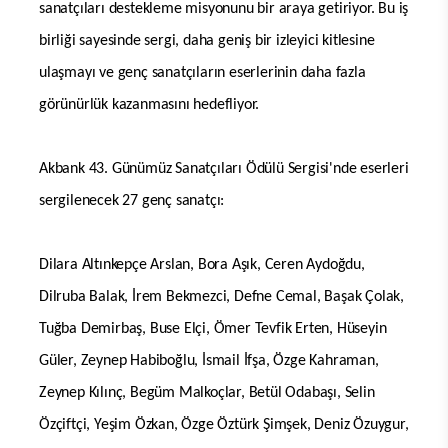
sanatçıları destekleme misyonunu bir araya getiriyor. Bu iş
birliği sayesinde sergi, daha geniş bir izleyici kitlesine
ulaşmayı ve genç sanatçıların eserlerinin daha fazla
görünürlük kazanmasını hedefliyor.
Akbank 43. Günümüz Sanatçıları Ödülü Sergisi'nde eserleri
sergilenecek 27 genç sanatçı:
Dilara Altınkepçe Arslan, Bora Aşık, Ceren Aydoğdu,
Dilruba Balak, İrem Bekmezci, Defne Cemal, Başak Çolak,
Tuğba Demirbaş, Buse Elçi, Ömer Tevfik Erten, Hüseyin
Güler, Zeynep Habiboğlu, İsmail İfşa, Özge Kahraman,
Zeynep Kılınç, Begüm Malkoçlar, Betül Odabaşı, Selin
Özçiftçi, Yeşim Özkan, Özge Öztürk Şimşek, Deniz Özuygur,