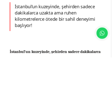
İstanbul’un kuzeyinde, şehirden sadece
dakikalarca uzakta ama ruhen
kilometrelerce ötede bir sahil deneyimi
başlıyor!
İstanbul’un kuzeyinde, şehirden sadece dakikalarca
uzakta ama ruhen kilometrelerce ötede bir sahil
deneyimi başlıyor!
Kilyos sahil hattında konumlanan ve tatile
çıkamayanlara şehirde tatil konforu sunan Goga
Beach Kilyos, 250 metrelik sahil bandı, 1500 kişilik
kapasitesi ve doğayla sanatı buluşturan özgün