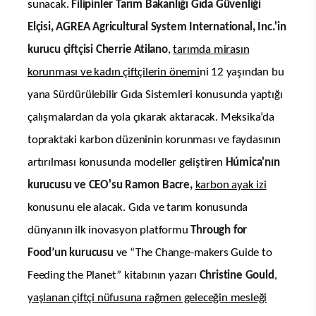
sunacak.
Filipinler Tarım Bakanlığı Gıda Güvenliği
Elçisi, AGREA Agricultural System International, Inc.'in
kurucu çiftçisi Cherrie Atilano
,
tarımda mirasın
korunması ve kadın çiftçilerin önemi
ni 12 yaşından bu
yana Sürdürülebilir Gıda Sistemleri konusunda yaptığı
çalışmalardan da yola çıkarak aktaracak. Meksika’da
topraktaki karbon düzeninin korunması ve faydasının
artırılması konusunda modeller geliştiren
Húmica'nın
kurucusu ve CEO'su Ramon Bacre,
karbon ayak izi
konusunu ele alacak. Gıda ve tarım konusunda
dünyanın ilk inovasyon platformu
Through for
Food’un kurucusu
ve “The Change-makers Guide to
Feeding the Planet” kitabının yazarı
Christine Gould
,
yaşlanan çiftçi nüfusuna rağmen geleceğin mesleği