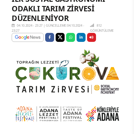
ODAKLI TARIM ZİRVESİ
DÜZENLENİYOR
04.10.2024 - 23:27
|
GÜNCELLEME:04.10.2024 -
812
23:27
GÖRÜNTÜLEME