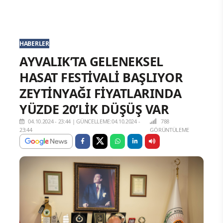
HABERLER
AYVALIK’TA GELENEKSEL
HASAT FESTİVALİ BAŞLIYOR
ZEYTİNYAĞI FİYATLARINDA
YÜZDE 20’LİK DÜŞÜŞ VAR
04.10.2024 - 23:44
|
GÜNCELLEME:04.10.2024 -
788
23:44
GÖRÜNTÜLEME