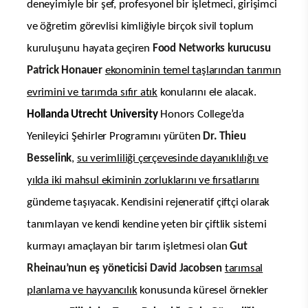
deneyimiyle bir şef, profesyonel bir işletmeci, girişimci
ve öğretim görevlisi kimliğiyle birçok sivil toplum
kuruluşunu hayata geçiren
Food Networks
kurucusu
Patrick Honauer
ekonominin temel taşlarından tarımın
evrimini ve tarımda sıfır atık
konularını ele alacak.
Hollanda Utrecht University
Honors College’da
Yenileyici Şehirler Programını yürüten
Dr. Thieu
Besselink
,
su verimliliği çerçevesinde dayanıklılığı ve
yılda iki mahsul ekiminin zorluklarını ve fırsatlarını
gündeme taşıyacak. Kendisini rejeneratif çiftçi olarak
tanımlayan ve kendi kendine yeten bir çiftlik sistemi
kurmayı amaçlayan bir tarım işletmesi olan
Gut
Rheinau’nun eş yöneticisi David Jacobsen
tarımsal
planlama ve hayvancılık
konusunda küresel örnekler