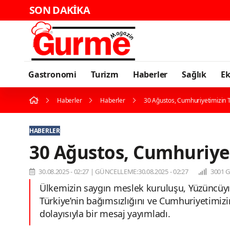
SON DAKİKA
Gastronomi
Turizm
Haberler
Sağlık
E
Haberler
Haberler
30 Ağustos, Cumhuriyetimizin 
HABERLER
30 Ağustos, Cumhuriye
30.08.2025 - 02:27
|
GÜNCELLEME:30.08.2025 - 02:27
3001 
Ülkemizin saygın meslek kuruluşu, Yüzüncüyıl
Türkiye’nin bağımsızlığını ve Cumhuriyetimizi
dolayısıyla bir mesaj yayımladı.