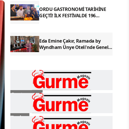
ORDU GASTRONOMİ TARİHİNE
GEÇTİ! İLK FESTİVALDE 196
YÖRESEL LEZZETLE REKOR
Eda Emine Çakır, Ramada by
Wyndham Ünye Oteli'nde Genel
Müdür Olarak Göreve Başladı
Gastronomi
Turizm