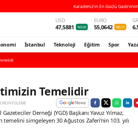
Karadeniz'in En Güçlü Gastronomi Kenti Ordu, 196 Çeşit 
USD
EURO
GR
47,5881
55,0642
6.
%0,06
%0,11
konomi
İstanbul
Teknoloji
Eğitim
Spor
Yaza
Temelidir
timizin Temelidir
GÖRÜNTÜLEME
 Gazeteciler Derneği (YGD) Başkanı Yavuz Yılmaz,
n temelini simgeleyen 30 Ağustos Zaferi’nin 103. yılı