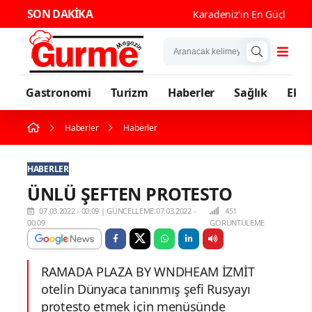
SON DAKİKA
Karadeniz'in En Güçlü Gastron
Gastronomi
Turizm
Haberler
Sağlık
Eko
Haberler
Haberler
HABERLER
ÜNLÜ ŞEFTEN PROTESTO
07.03.2022 - 00:09
|
GÜNCELLEME:07.03.2022 -
451
00:09
GÖRÜNTÜLEME
RAMADA PLAZA BY WNDHEAM İZMİT
otelin Dünyaca tanınmış şefi Rusyayı
protesto etmek için menüsünde