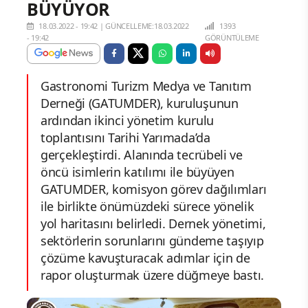
BÜYÜYOR
18.03.2022 - 19:42
|
GÜNCELLEME:18.03.2022
1393
- 19:42
GÖRÜNTÜLEME
Gastronomi Turizm Medya ve Tanıtım
Derneği (GATUMDER), kuruluşunun
ardından ikinci yönetim kurulu
toplantısını Tarihi Yarımada’da
gerçekleştirdi. Alanında tecrübeli ve
öncü isimlerin katılımı ile büyüyen
GATUMDER, komisyon görev dağılımları
ile birlikte önümüzdeki sürece yönelik
yol haritasını belirledi. Dernek yönetimi,
sektörlerin sorunlarını gündeme taşıyıp
çözüme kavuşturacak adımlar için de
rapor oluşturmak üzere düğmeye bastı.