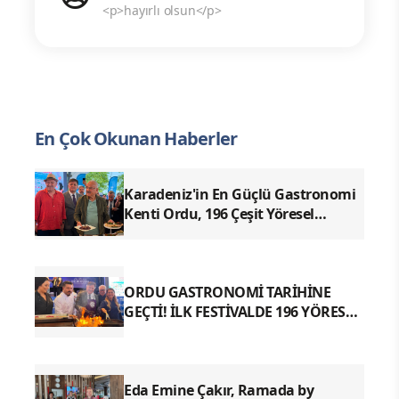
<p>hayırlı olsun</p>
En Çok Okunan Haberler
Karadeniz'in En Güçlü Gastronomi
Kenti Ordu, 196 Çeşit Yöresel
Lezzetiyle UNESCO Yolunda Emin
Adımlarla İlerliyor
ORDU GASTRONOMİ TARİHİNE
GEÇTİ! İLK FESTİVALDE 196 YÖRESEL
LEZZETLE REKOR
Eda Emine Çakır, Ramada by