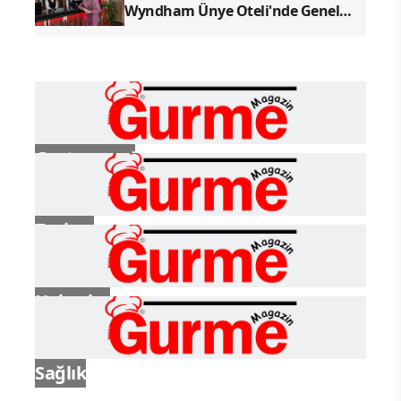
Wyndham Ünye Oteli'nde Genel
Müdür Olarak Göreve Başladı
Gastronomi
Turizm
Haberler
Sağlık