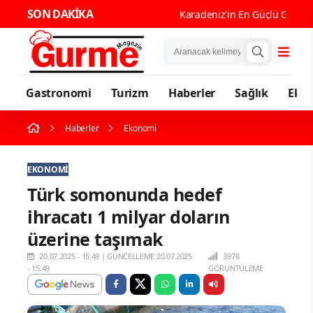
SON DAKİKA
Karadeniz'in En Güçlü Gastronomi 
Gastronomi
Turizm
Haberler
Sağlık
Eko
Haberler
Ekonomi
EKONOMI
Türk somonunda hedef
ihracatı 1 milyar doların
üzerine taşımak
20.07.2025 - 15:49
|
GÜNCELLEME:20.07.2025
3978
- 15:49
GÖRÜNTÜLEME