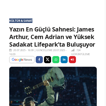
KÜLTÜR & SANAT
Yazın En Güçlü Sahnesi: James
Arthur, Cem Adrian ve Yüksek
Sadakat Lifepark’ta Buluşuyor
20.07.2025 - 16:09
|
GÜNCELLEME:20.07.2025 -
724
16:09
GÖRÜNTÜLEME