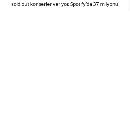
sold out konserler veriyor. Spotify’da 37 milyonu
aşan aylık dinleyici sayısıyla Arthur, yıldızların
altında Lifepark’ta binlerce müzikseverle
buluşmaya hazırlanıyor.
Festival atmosferi saat 15.00’te Lifepark
kapılarının açılmasıyla başlayacak.
Saat
17.00’de, sevilen rock grubu Yüksek Sadakat,
sahne enerjisi ve tanıdık melodileriyle günü
başlatacak.
Saat 19.00’da, duyguların sesi Cem
Adrian, izleyicileri şiirsel bir müzik yolculuğuna
çıkaracak.
Ve saat 21.00’de, gece James Arthur’un