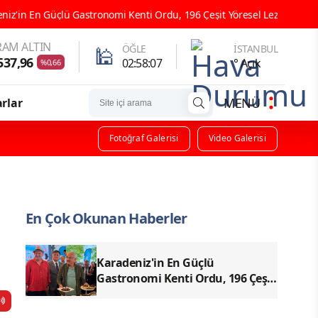
omi Kenti Ordu, 196 Çeşit Yöresel Lezzetiyle UNESCO Yolunda Emin Adı
AM ALTIN
🕌
ÖĞLE
İSTANBUL
537,96
02:58:06
° Açık
%0,66
MENÜ
rlar
Fotoğraf Galerisi
Video Galerisi
En Çok Okunan Haberler
Karadeniz'in En Güçlü
Gastronomi Kenti Ordu, 196 Çeşit
Yöresel Lezzetiyle UNESCO
Yolunda Emin Adımlarla İlerliyor