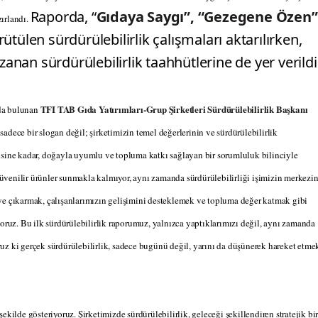
Raporda, “
Gıdaya Saygı”, “Gezegene Özen”
ırlandı.
rütülen sürdürülebilirlik çalışmaları aktarılırken,
zanan sürdürülebilirlik taahhütlerine de yer verildi
TFI TAB Gıda Yatırımları-Grup Şirketleri Sürdürülebilirlik Başkanı
rda bulunan
 sadece bir slogan değil; şirketimizin temel değerlerinin ve sürdürülebilirlik
isine kadar, doğayla uyumlu ve topluma katkı sağlayan bir sorumluluk bilinciyle
 güvenilir ürünler sunmakla kalmıyor, aynı zamanda sürdürülebilirliği işimizin merkezi
ye çıkarmak, çalışanlarımızın gelişimini desteklemek ve topluma değer katmak gibi
yoruz. Bu ilk sürdürülebilirlik raporumuz, yalnızca yaptıklarımızı değil, aynı zamanda
uz ki gerçek sürdürülebilirlik, sadece bugünü değil, yarını da düşünerek hareket etme
kilde gösteriyoruz. Şirketimizde sürdürülebilirlik, geleceği şekillendiren stratejik bi