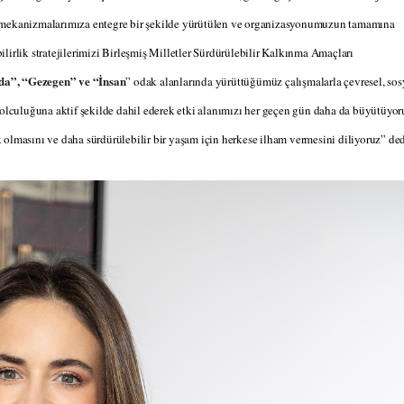
m mekanizmalarımıza entegre bir şekilde yürütülen ve organizasyonumuzun tamamına
bilirlik stratejilerimizi Birleşmiş Milletler Sürdürülebilir Kalkınma Amaçları
da”, “Gezegen” ve “İnsan
” odak alanlarında yürüttüğümüz çalışmalarla çevresel, sos
yolculuğuna aktif şekilde dahil ederek etki alanımızı her geçen gün daha da büyütüyor
olmasını ve daha sürdürülebilir bir yaşam için herkese ilham vermesini diliyoruz” ded