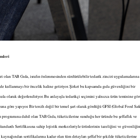
ümleri
ri olan TAB Gıda, israfın önlenmesinden sürdürülebilir tedarik zinciri uygulamalarına
de kullanmayı bir öncelik haline getiriyor. Şirket bu kapsamda gıda güvenliğini bir
sula olarak değerlendiriyor. Bu anlayışla tedarikçi seçimini yalnızca ürün teminine gör
nuna göre yapıyor. Bir tercih değil bir temel şart olarak gördüğü GFSI (Global Food Saf
yon programına dahil olan TAB Gıda, tüketicilerine sunduğu her üründe bu şeffaflık ve
ndardı Sertifikasına sahip lojistik merkezleriyle ürünlerinin tazeliğini ve güvenliğin
 kaynağından sertifikalarına kadar olan tüm detayları şeffaf bir şekilde tüketicilerine