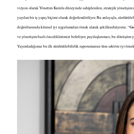
vizyon olarak Yönetim Kurulu düzeyinde sahiplenilen, stratejik yönetişi
yayılan bir iş yapış biçimi olarak değerlendiriliyor. Bu anlayışla, sürdürüle
Gı
doğrultusunda küresel iyi uygulamaları örnek alarak şekillendiriyoruz. “
ve yönetişim bazlı önceliklerimizi belirliyor, paydaşlarımızı, bu dönüşüm 
Yayımladığımız bu ilk sürdürülebilirlik raporumuzun tüm sektöre iyi örnek 