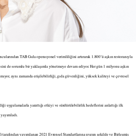
ncularından TAB Gıda operasyonel verimliliğini artırarak 1.800’ü aşkın restoranıyla
sini de sorumlu bir yaklaşımla yönetmeye devam ediyor. Her gün 1 milyonu aşkın
mıyor, aynı zamanda erişilebilirliği, gıda güvenliğini, yüksek kaliteyi ve çevresel
iği uygulamalarla yarattığı etkiyi ve sürdürülebilirlik hedeflerini anlattığı ilk
 yayımladı.
) tarafından yayımlanan 2021 Evrensel Standartlarına uygun şekilde ve Birleşmiş