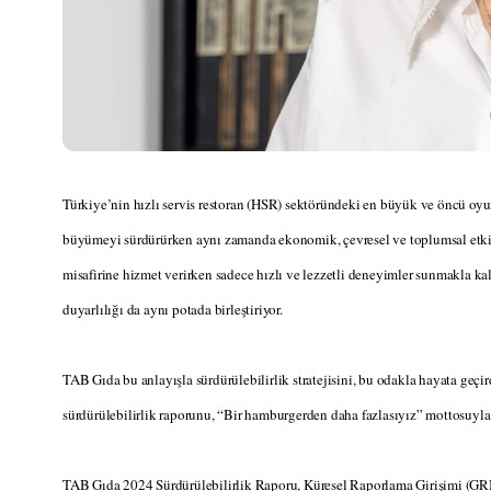
Türkiye’nin hızlı servis restoran (HSR) sektöründeki en büyük ve öncü oyu
büyümeyi sürdürürken aynı zamanda ekonomik, çevresel ve toplumsal etki
misafirine hizmet verirken sadece hızlı ve lezzetli deneyimler sunmakla kal
duyarlılığı da aynı potada birleştiriyor.
TAB Gıda bu anlayışla sürdürülebilirlik stratejisini, bu odakla hayata geçird
sürdürülebilirlik raporunu, “Bir hamburgerden daha fazlasıyız” mottosuyla
TAB Gıda 2024 Sürdürülebilirlik Raporu, Küresel Raporlama Girişimi (GRI