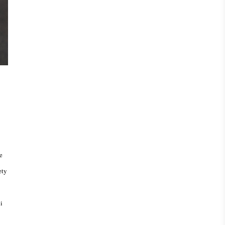
e
ety
i