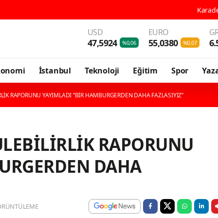
Karadeniz'in En Güçlü Gastron
USD
EURO
GR
47,5924
55,0380
6.
%0,06
%0,07
konomi
İstanbul
Teknoloji
Eğitim
Spor
Yaza
RLİK RAPORUNU YAYIMLADI ‘’BİR HAMBURGERDEN DAHA FAZLASIYIZ’’
ÜLEBİLİRLİK RAPORUNU
MBURGERDEN DAHA
ÖRÜNTÜLEME