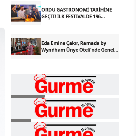
ORDU GASTRONOMİ TARİHİNE
GEÇTİ! İLK FESTİVALDE 196
YÖRESEL LEZZETLE REKOR
Eda Emine Çakır, Ramada by
Wyndham Ünye Oteli'nde Genel
Müdür Olarak Göreve Başladı
Gastronomi
Turizm