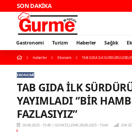
SON DAKİKA
Gastronomi
Turizm
Haberler
Sağlık
E
Haberler
Ekonomi
TAB GIDA İLK SÜRDÜRÜLEBİLİ
EKONOMI
TAB GIDA İLK SÜRDÜR
YAYIMLADI ‘’BİR HA
FAZLASIYIZ’’
28.06.2025 - 15:40
|
GÜNCELLEME:28.06.2025 - 15:40
254 G