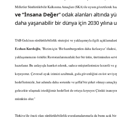
Milletler Sürdürülebilir Kalkınma Amaçları (SKA) ile uyum gözetilerek haz
ve “İnsana Değer
” odak alanları altında yü
daha yaşanabilir bir dünya için 2030 yılına u
TAB Gıda’nın sürdürülebilirlik stratejisi ve yaklaşımıyla ilgili açıklamala
Ecehan Kurdoğlu
, "Bizim için ‘Bir hamburgerden daha fazlasıyız’ ifadesi,
yaklaşımımızın özüdür. Restoranlarımızdaki her bir ürün, üretiminden serv
hazırlanır. Bu anlayışla hareket ederek, sadece müşterilerimize lezzetli ve
koyuyoruz. Çevresel ayak izimizi azaltmak, gıda güvenliğini en üst seviye
hedeflerimizle, her adımda daha sorumlu ve şeffaf bir şirket olmayı amaçlı
gelecekte ulaşmak istediğimiz hedefleri de ortaya koyuyor. Çünkü inanıyor
mümkün olur."
Türkiye’de öncü olan sürdürülebilirlik uygulamalarımızla da bunu açık bir şe