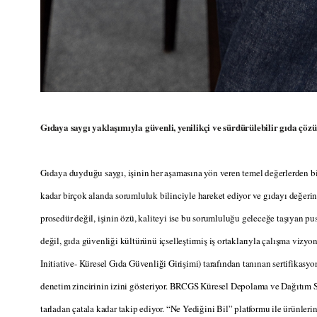
Gıdaya saygı yaklaşımıyla güvenli, yenilikçi ve sürdürülebilir gıda çöz
Gıdaya duyduğu saygı, işinin her aşamasına yön veren temel değerlerden bi
kadar birçok alanda sorumluluk bilinciyle hareket ediyor ve gıdayı değerin
prosedür değil, işinin özü, kaliteyi ise bu sorumluluğu geleceğe taşıyan pu
değil, gıda güvenliği kültürünü içselleştirmiş iş ortaklarıyla çalışma vizyo
Initiative- Küresel Gıda Güvenliği Girişimi) tarafından tanınan sertifikas
denetim zincirinin izini gösteriyor. BRCGS Küresel Depolama ve Dağıtım Sta
tarladan çatala kadar takip ediyor. “Ne Yediğini Bil” platformu ile ürünlerin