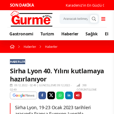
SON DAKİKA
Karadeniz'in En Güçlü Gastronomi
Gastronomi
Turizm
Haberler
Sağlık
Eko
Haberler
Haberler
HABERLER
Sirha Lyon 40. Yılını kutlamaya
hazırlanıyor
09.12.2022 - 02:49
|
GÜNCELLEME:09.12.2022 -
390
02:49
GÖRÜNTÜLEME
Sirha Lyon, 19-23 Ocak 2023 tarihleri
arasında Fransa Eurexpo Lyon'da