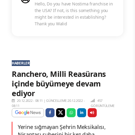
Hello, Do you have Nostima franchise in
the USA? If not, is this something you
might be interested in establishing?
Thank you Walid
HABERLER
Ranchero, Milli Reasürans
içinde büyümeye devam
ediyor
20.12.2022 - 08:11
|
GÜNCELLEME:20.12.2022 -
457
08:11
GÖRÜNTÜLEME
Yerine sığmayan Şehrin Meksikalısı,
Nişantaşı şubesini bir kez daha