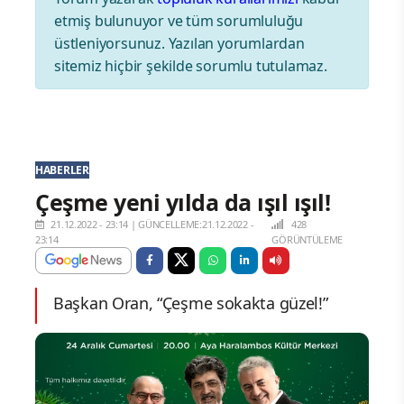
etmiş bulunuyor ve tüm sorumluluğu
üstleniyorsunuz. Yazılan yorumlardan
sitemiz hiçbir şekilde sorumlu tutulamaz.
HABERLER
Çeşme yeni yılda da ışıl ışıl!
21.12.2022 - 23:14
|
GÜNCELLEME:21.12.2022 -
428
23:14
GÖRÜNTÜLEME
Başkan Oran, “Çeşme sokakta güzel!”