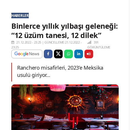
HABERLER
Binlerce yıllık yılbaşı geleneği:
“12 üzüm tanesi, 12 dilek”
21.12.2022 - 23:25
|
GÜNCELLEME:21.12.2022 -
391
23:25
GÖRÜNTÜLEME
Ranchero misafirleri, 2023’e Meksika
usulü giriyor…