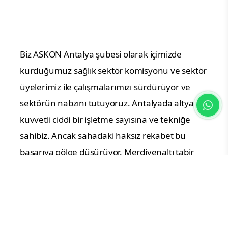
Biz ASKON Antalya şubesi olarak içimizde
kurduğumuz sağlık sektör komisyonu ve sektör
üyelerimiz ile çalışmalarımızı sürdürüyor ve
sektörün nabzını tutuyoruz. Antalyada altyapısı
kuvvetli ciddi bir işletme sayısına ve tekniğe
sahibiz. Ancak sahadaki haksız rekabet bu
başarıya gölge düşürüyor. Merdivenaltı tabir
edilen işletmelerin kayıt dışı işlem yapması ve
haksız kazancı hem işini doğru yapanlara zarar
veriyor hem de bizleri tercih eden
misafirlerimizin güvenini sarsıyor. Bu durumun