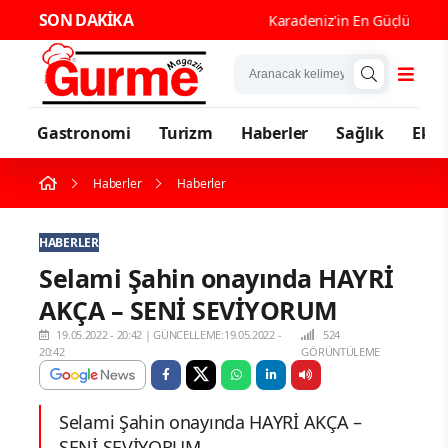
SON DAKİKA
Karadeniz'in En Güçlü Gastrono
Gastronomi
Turizm
Haberler
Sağlık
Eko
Haberler
Haberler
HABERLER
Selami Şahin onayında HAYRİ
AKÇA – SENİ SEVİYORUM
19.05.2022 - 20:42
|
GÜNCELLEME:19.05.2022 -
524
20:42
GÖRÜNTÜLEME
Selami Şahin onayında HAYRİ AKÇA –
SENİ SEVİYORUM