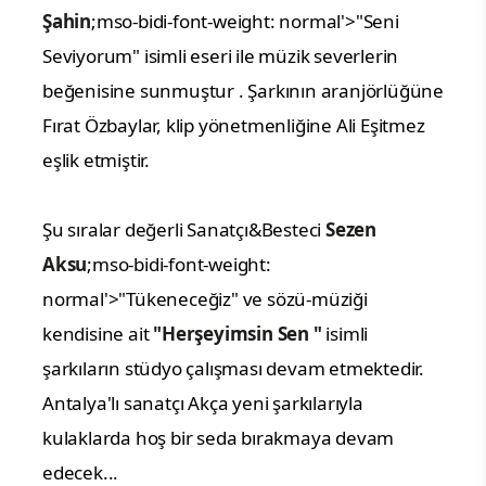
Şahin
;mso-bidi-font-weight: normal'>"Seni
Seviyorum" isimli eseri ile müzik severlerin
beğenisine sunmuştur . Şarkının aranjörlüğüne
Fırat Özbaylar, klip yönetmenliğine Ali Eşitmez
eşlik etmiştir.
Şu sıralar değerli Sanatçı&Besteci
Sezen
Aksu
;mso-bidi-font-weight:
normal'>"Tükeneceğiz" ve sözü-müziği
kendisine ait
"Herşeyimsin Sen "
isimli
şarkıların stüdyo çalışması devam etmektedir.
Antalya'lı sanatçı Akça yeni şarkılarıyla
kulaklarda hoş bir seda bırakmaya devam
edecek...