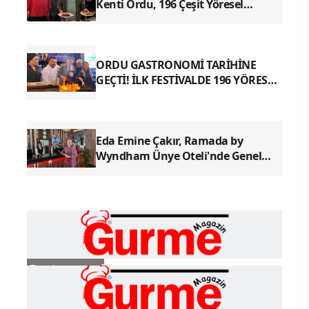
Kenti Ordu, 196 Çeşit Yöresel
Lezzetiyle UNESCO Yolunda Emin
Adımlarla İlerliyor
ORDU GASTRONOMİ TARİHİNE
GEÇTİ! İLK FESTİVALDE 196 YÖRESEL
LEZZETLE REKOR
Eda Emine Çakır, Ramada by
Wyndham Ünye Oteli'nde Genel
Müdür Olarak Göreve Başladı
Gastronomi