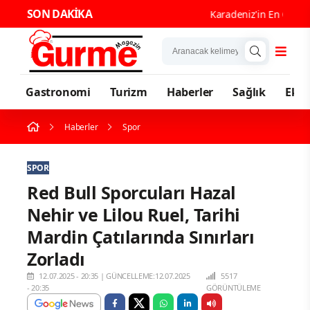
SON DAKİKA
Karadeniz'in En Güçlü Gas
Gastronomi
Turizm
Haberler
Sağlık
Eko
Haberler
Spor
SPOR
Red Bull Sporcuları Hazal
Nehir ve Lilou Ruel, Tarihi
Mardin Çatılarında Sınırları
Zorladı
12.07.2025 - 20:35
|
GÜNCELLEME:12.07.2025
5517
- 20:35
GÖRÜNTÜLEME