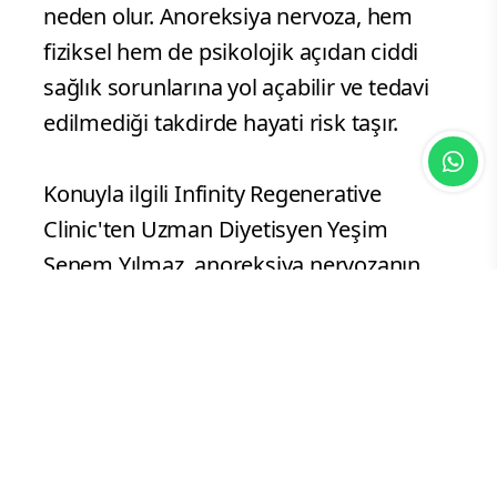
neden olur. Anoreksiya nervoza, hem
fiziksel hem de psikolojik açıdan ciddi
sağlık sorunlarına yol açabilir ve tedavi
edilmediği takdirde hayati risk taşır.
Konuyla ilgili Infinity Regenerative
Clinic'ten Uzman Diyetisyen Yeşim
Senem Yılmaz, anoreksiya nervozanın
kişilerin beden algısı üzerindeki etkisine
dikkat çekiyor: "Anoreksiya nervoza,
bireylerin kendi bedenlerine karşı
geliştirdikleri çarpık algılarla derinden
bağlantılıdır. Bu, sadece bir yeme
problemi değil, aynı zamanda kişinin