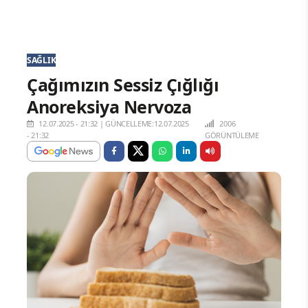
SAĞLIK
Çağımızın Sessiz Çığlığı
Anoreksiya Nervoza
12.07.2025 - 21:32
|
GÜNCELLEME:12.07.2025
2006
- 21:32
GÖRÜNTÜLEME