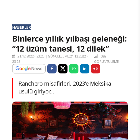
HABERLER
Binlerce yıllık yılbaşı geleneği:
“12 üzüm tanesi, 12 dilek”
21.12.2022 - 23:25
|
GÜNCELLEME:21.12.2022 -
392
23:25
GÖRÜNTÜLEME
Ranchero misafirleri, 2023’e Meksika
usulü giriyor…