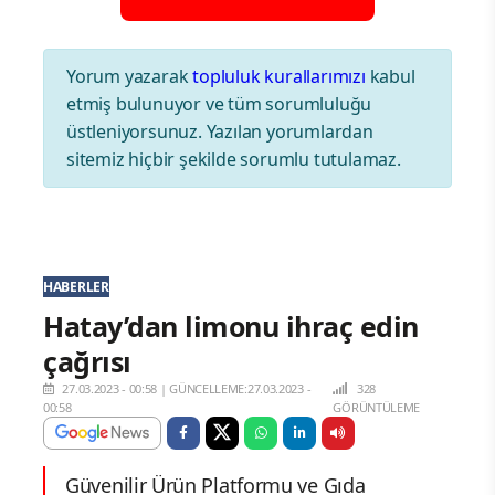
Yorum yazarak
topluluk kurallarımızı
kabul
etmiş bulunuyor ve tüm sorumluluğu
üstleniyorsunuz. Yazılan yorumlardan
sitemiz hiçbir şekilde sorumlu tutulamaz.
HABERLER
Hatay’dan limonu ihraç edin
çağrısı
27.03.2023 - 00:58
|
GÜNCELLEME:27.03.2023 -
328
00:58
GÖRÜNTÜLEME
Güvenilir Ürün Platformu ve Gıda