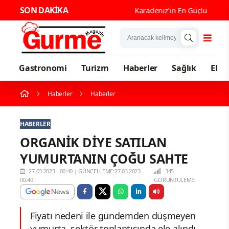
SON DAKİKA
Karadeniz'in En Güçlü Gastronom
Gastronomi
Turizm
Haberler
Sağlık
Eko
Haberler
Haberler
HABERLER
ORGANİK DİYE SATILAN
YUMURTANIN ÇOĞU SAHTE
27.03.2023 - 00:40
|
GÜNCELLEME:27.03.2023 -
345
00:40
GÖRÜNTÜLEME
Fiyatı nedeni ile gündemden düşmeyen
yumurta, sektör toplantısında ele alındı.