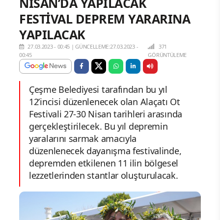
NİSAN’DA YAPILACAK
FESTİVAL DEPREM YARARINA
YAPILACAK
27.03.2023 - 00:45
|
GÜNCELLEME:27.03.2023 -
371
00:45
GÖRÜNTÜLEME
Çeşme Belediyesi tarafından bu yıl
12’incisi düzenlenecek olan Alaçatı Ot
Festivali 27-30 Nisan tarihleri arasında
gerçekleştirilecek. Bu yıl depremin
yaralarını sarmak amacıyla
düzenlenecek dayanışma festivalinde,
depremden etkilenen 11 ilin bölgesel
lezzetlerinden stantlar oluşturulacak.