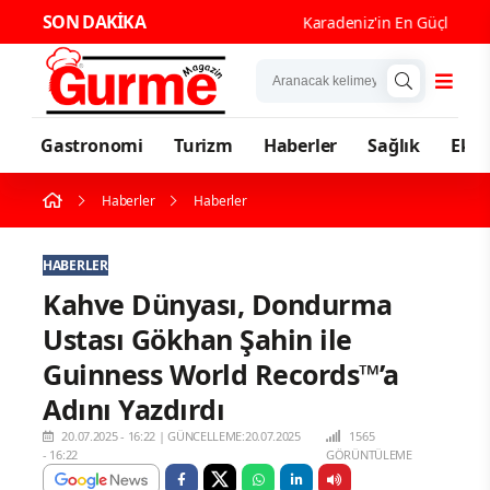
SON DAKİKA
Karadeniz'in En Güçlü Gastr
Gastronomi
Turizm
Haberler
Sağlık
Eko
Haberler
Haberler
HABERLER
Kahve Dünyası, Dondurma
Ustası Gökhan Şahin ile
Guinness World Records™’a
Adını Yazdırdı
20.07.2025 - 16:22
|
GÜNCELLEME:20.07.2025
1565
- 16:22
GÖRÜNTÜLEME