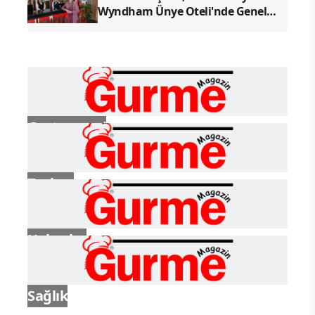
Wyndham Ünye Oteli'nde Genel
Müdür Olarak Göreve Başladı
Gastronomi
Turizm
Haberler
Sağlık