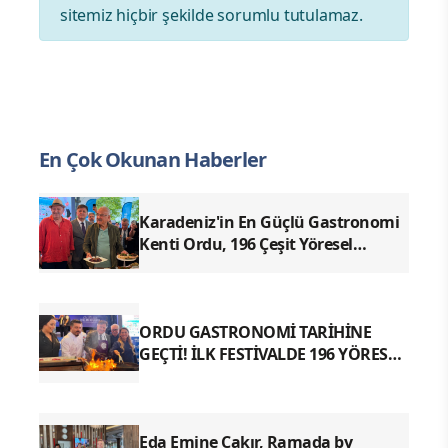
sitemiz hiçbir şekilde sorumlu tutulamaz.
En Çok Okunan Haberler
Karadeniz'in En Güçlü Gastronomi
Kenti Ordu, 196 Çeşit Yöresel
Lezzetiyle UNESCO Yolunda Emin
Adımlarla İlerliyor
ORDU GASTRONOMİ TARİHİNE
GEÇTİ! İLK FESTİVALDE 196 YÖRESEL
LEZZETLE REKOR
Eda Emine Çakır, Ramada by