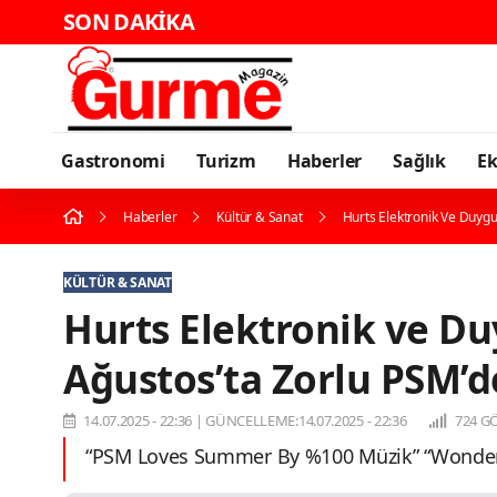
SON DAKİKA
Gastronomi
Turizm
Haberler
Sağlık
E
Haberler
Kültür & Sanat
Hurts Elektronik Ve Duygus
KÜLTÜR & SANAT
Hurts Elektronik ve Duy
Ağustos’ta Zorlu PSM’d
14.07.2025 - 22:36
|
GÜNCELLEME:14.07.2025 - 22:36
724 G
“PSM Loves Summer By %100 Müzik” “Wonderful