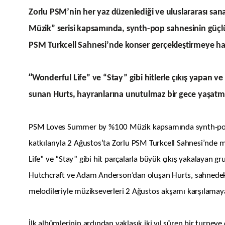
Zorlu PSM’nin her yaz düzenlediği ve uluslararası sa
Müzik” serisi kapsamında, synth-pop sahnesinin güçlü 
PSM Turkcell Sahnesi’nde konser gerçekleştirmeye haz
“
Wonderful Life” ve “Stay” gibi hitlerle çıkış yapan v
sunan Hurts, hayranlarına unutulmaz bir gece yaşatma
PSM Loves Summer by %100 Müzik kapsamında synth-pop d
katkılarıyla 2 Ağustos’ta Zorlu PSM Turkcell Sahnesi’nde 
Life” ve “Stay” gibi hit parçalarla büyük çıkış yakalayan gr
Hutchcraft ve Adam Anderson’dan oluşan Hurts, sahnedeki 
melodileriyle müzikseverleri 2 Ağustos akşamı karşılamaya
İlk albümlerinin ardından yaklaşık iki yıl süren bir turneye 