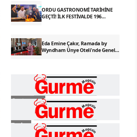
ORDU GASTRONOMİ TARİHİNE
GEÇTİ! İLK FESTİVALDE 196
YÖRESEL LEZZETLE REKOR
Eda Emine Çakır, Ramada by
Wyndham Ünye Oteli'nde Genel
Müdür Olarak Göreve Başladı
Gastronomi
Turizm