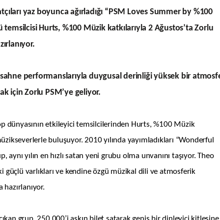
natçıları yaz boyunca ağırladığı “PSM Loves Summer by %100
temsilcisi Hurts, %100 Müzik katkılarıyla 2 Ağustos’ta Zorlu
ırlanıyor.
e sahne performanslarıyla duygusal derinliği yüksek bir atmosf
k için Zorlu PSM’ye geliyor.
ünyasının etkileyici temsilcilerinden Hurts, %100 Müzik
müzikseverlerle buluşuyor. 2010 yılında yayımladıkları “Wonderful
up, aynı yılın en hızlı satan yeni grubu olma unvanını taşıyor. Theo
güçlü varlıkları ve kendine özgü müzikal dili ve atmosferik
 hazırlanıyor.
çıkan grup, 250.000’i aşkın bilet satarak geniş bir dinleyici kitlesine