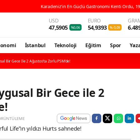
Karadeniz'in En Güçlü Gastronomi Kenti Ordu, 196 Çeşit Yöresel Le
USD
EURO
GRAM
47,5905
54,9393
6.48
%0,06
%-0,09
konomi
İstanbul
Teknoloji
Eğitim
Spor
Yaza
al Bir Gece Ile 2 Ağustos’ta Zorlu PSM’de!
gusal Bir Gece ile 2
e!
ÖRÜNTÜLEME
 Life”ın yıldızı Hurts sahnede!