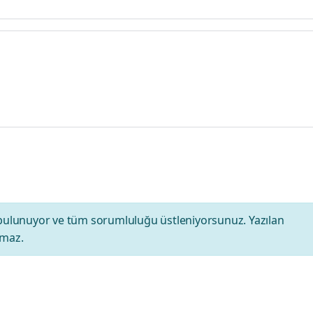
bulunuyor ve tüm sorumluluğu üstleniyorsunuz. Yazılan
amaz.