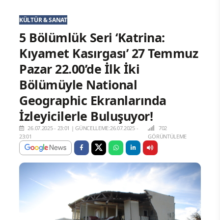
KÜLTÜR & SANAT
5 Bölümlük Seri ‘Katrina:
Kıyamet Kasırgası’ 27 Temmuz
Pazar 22.00’de İlk İki
Bölümüyle National
Geographic Ekranlarında
İzleyicilerle Buluşuyor!
26.07.2025 - 23:01
|
GÜNCELLEME:26.07.2025 -
702
23:01
GÖRÜNTÜLEME