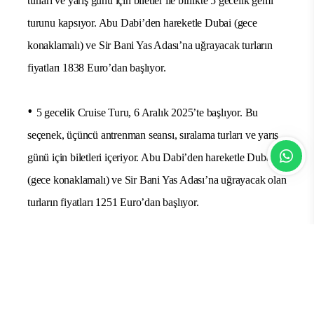
turları ve yarış günü için biletler ile birlikte 5 gecelik gemi
turunu kapsıyor. Abu Dabi’den hareketle Dubai (gece
konaklamalı) ve Sir Bani Yas Adası’na uğrayacak turların
fiyatları 1838 Euro’dan başlıyor.
•
5 gecelik Cruise Turu, 6 Aralık 2025’te başlıyor. Bu
seçenek, üçüncü antrenman seansı, sıralama turları ve yarış
günü için biletleri içeriyor. Abu Dabi’den hareketle Dubai
(gece konaklamalı) ve Sir Bani Yas Adası’na uğrayacak olan
turların fiyatları 1251 Euro’dan başlıyor.
Tüm fiyatlar yarış pistine planlanmış transferler, biniş günü
kokteyl resepsiyonu, Sir Bani Yas Adası’nda özel bir plaj
partisi, tüm yemekler, alkolsüz içecekler, Wi-Fi, liman