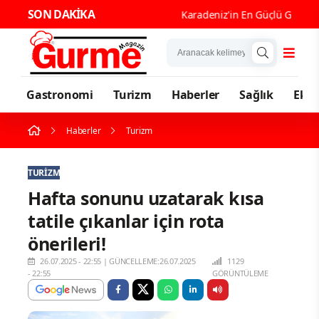
SON DAKİKA
Karadeniz'in En Güçlü Gastronomi
Gastronomi
Turizm
Haberler
Sağlık
Eko
Haberler
Turizm
TURIZM
Hafta sonunu uzatarak kısa
tatile çıkanlar için rota
önerileri!
26.07.2025 - 22:55
|
GÜNCELLEME:26.07.2025
1129
- 22:55
GÖRÜNTÜLEME