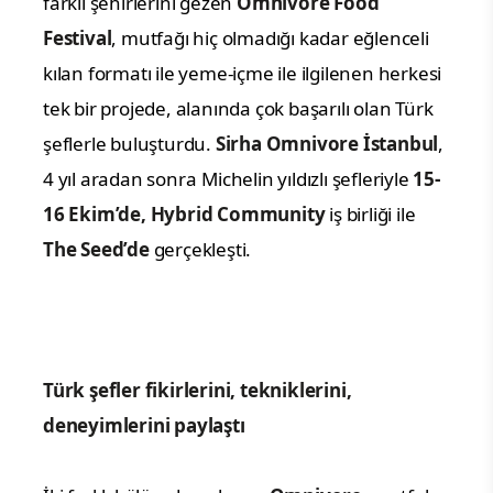
farklı şehirlerini gezen
Omnivore Food
Festival
, mutfağı hiç olmadığı kadar eğlenceli
kılan formatı ile yeme-içme ile ilgilenen herkesi
tek bir projede, alanında çok başarılı olan Türk
şeflerle buluşturdu.
Sirha
Omnivore İstanbul
,
4 yıl aradan sonra
Michelin yıldızlı şefleriyle
15-
16 Ekim’de, Hybrid Community
iş birliği ile
The Seed’de
gerçekleşti
.
Türk şefler fikirlerini, tekniklerini,
deneyimlerini paylaştı