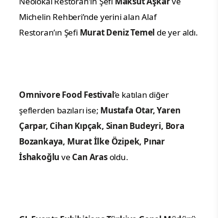
Neolokal Restoran’ın Şefi
Maksut Aşkar
ve
Michelin Rehberi’nde yerini alan Alaf
Restoran’ın Şefi
Murat Deniz Temel
de yer aldı.
Omnivore Food Festival
’e katılan diğer
şeflerden bazıları ise;
Mustafa Otar, Yaren
Çarpar, Cihan Kıpçak, Sinan Budeyri, Bora
Bozankaya, Murat İlke Özipek, Pınar
İshakoğlu
ve
Can Aras
oldu.