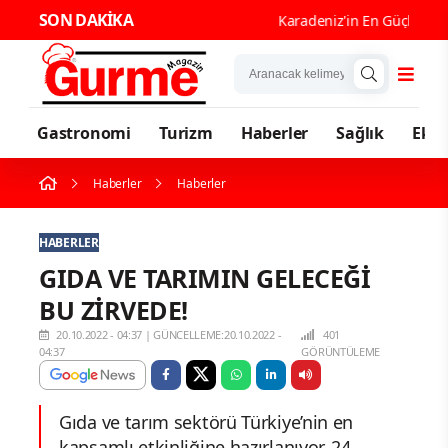
SON DAKİKA
Karadeniz'in En Güçlü Gastro
Gastronomi
Turizm
Haberler
Sağlık
Eko
Haberler
Haberler
HABERLER
GIDA VE TARIMIN GELECEĞİ
BU ZİRVEDE!
20.10.2022 - 04:37
|
GÜNCELLEME:20.10.2022 -
401
04:37
GÖRÜNTÜLEME
Gıda ve tarım sektörü Türkiye’nin en
kapsamlı etkinliğine hazırlanıyor. 24