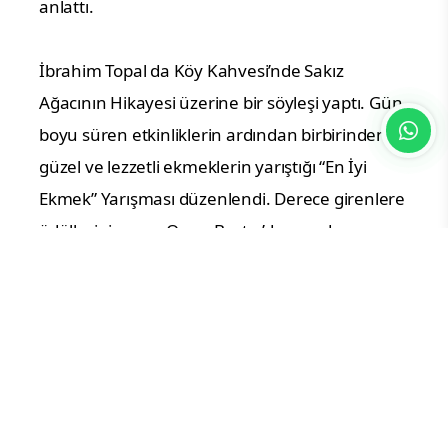
anlattı.
İbrahim Topal da Köy Kahvesi’nde Sakız
Ağacının Hikayesi üzerine bir söyleşi yaptı. Gün
boyu süren etkinliklerin ardından birbirinden
güzel ve lezzetli ekmeklerin yarıştığı “En İyi
Ekmek” Yarışması düzenlendi. Derece girenlere
ödüllerini veren Oran, Bartın’da meydana
gelen maden kazası ile ilgili duygularını dile
getirdi.
“Hepimizin iyileşmeye ihtiyacı var”