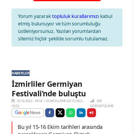
Yorum yazarak
topluluk kurallarımızı
kabul
etmiş bulunuyor ve tüm sorumluluğu
üstleniyorsunuz. Yazılan yorumlardan
sitemiz hiçbir şekilde sorumlu tutulamaz.
HABERLER
İzmirliler Germiyan
Festivali’nde buluştu
20.10.2022 - 04:52
|
GÜNCELLEME:20.10.2022 -
400
04:52
GÖRÜNTÜLEME
Bu yıl 15-16 Ekim tarihleri arasında